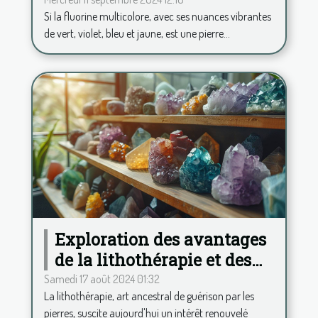
et de concentration
Si la fluorine multicolore, avec ses nuances vibrantes
de vert, violet, bleu et jaune, est une pierre...
Exploration des avantages
de la lithothérapie et des
minéraux
Samedi 17 août 2024 01:32
La lithothérapie, art ancestral de guérison par les
pierres, suscite aujourd'hui un intérêt renouvelé