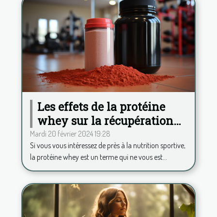
Les effets de la protéine
whey sur la récupération
musculaire après
Mardi 20 février 2024 19:28
Si vous vous intéressez de près à la nutrition sportive,
l'entraînement
la protéine whey est un terme qui ne vous est...