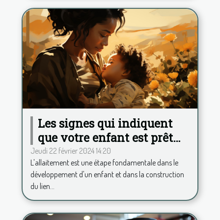
Les signes qui indiquent
que votre enfant est prêt
pour le sevrage de
Jeudi 22 février 2024 14:20
L'allaitement est une étape fondamentale dans le
l'allaitement
développement d'un enfant et dans la construction
du lien...