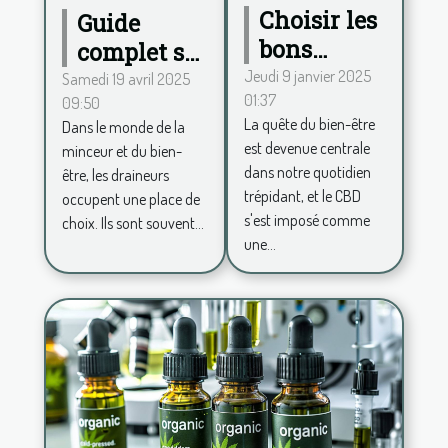
Choisir les
Guide
bons
complet sur
produits à
l'utilisation
Jeudi 9 janvier 2025
Samedi 19 avril 2025
01:37
base de
09:50
des
La quête du bien-être
Dans le monde de la
CBD pour
draineurs
est devenue centrale
minceur et du bien-
votre bien-
pour la
dans notre quotidien
être, les draineurs
être
perte de
trépidant, et le CBD
occupent une place de
s'est imposé comme
poids
choix. Ils sont souvent...
une...