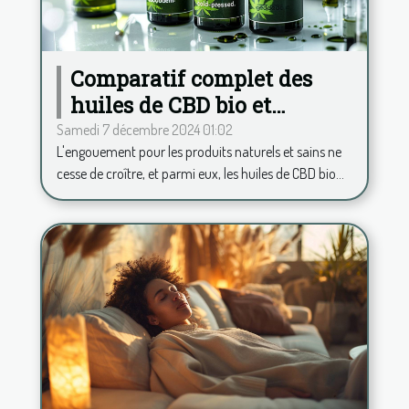
Comparatif complet des
huiles de CBD bio et
pressées à froid
Samedi 7 décembre 2024 01:02
L'engouement pour les produits naturels et sains ne
cesse de croître, et parmi eux, les huiles de CBD bio...