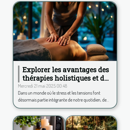
Explorer les avantages des
thérapies holistiques et des
massages énergétiques
Mercredi 21 mai 2025 00:48
Dans un monde où le stress et les tensions font
désormais partie intégrante de notre quotidien, de...