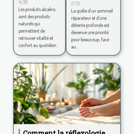
14:38
réels des
17:32
bracelets
Les produits alcalins
La quête d’un sommeil
produits
en pierres
sont des produits
réparateur et d’une
alcalins ?
sur le
naturels qui
détente profonde est
sommeil et
permettent de
devenue une priorité
retrouver vitalité et
la détente
pour beaucoup, face
confort au quotidien...
au...
Comment la réflexologie