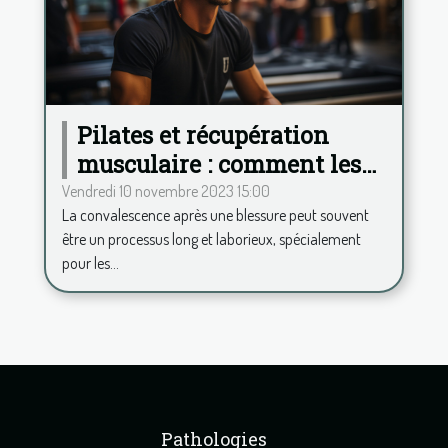
Pilates et récupération
musculaire : comment les
hommes peuvent accélérer
Vendredi 10 novembre 2023 15:00
La convalescence après une blessure peut souvent
leur convalescence après
être un processus long et laborieux, spécialement
une blessure
pour les...
Pathologies