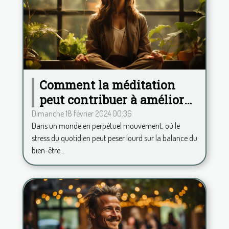
Comment la méditation
peut contribuer à améliorer
votre bien-être général
Dimanche 18 février 2024 00:36
Dans un monde en perpétuel mouvement, où le
stress du quotidien peut peser lourd sur la balance du
bien-être...