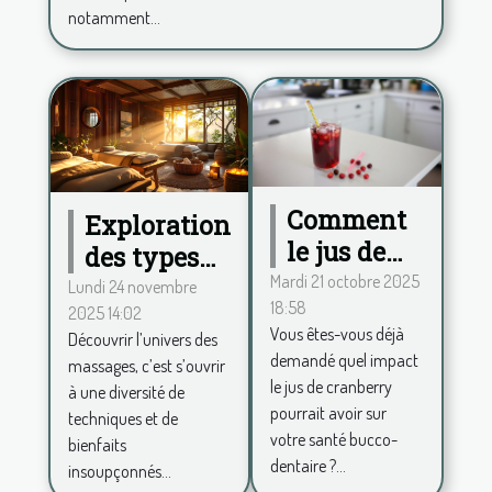
notamment...
Comment
Exploration
le jus de
des types
cranberry
Mardi 21 octobre 2025
de
Lundi 24 novembre
18:58
influence-
2025 14:02
massages
Vous êtes-vous déjà
Découvrir l’univers des
t-il la
et leurs
demandé quel impact
massages, c’est s’ouvrir
santé
impacts sur
le jus de cranberry
à une diversité de
bucco-
le bien-être
pourrait avoir sur
techniques et de
dentaire ?
votre santé bucco-
bienfaits
dentaire ?...
insoupçonnés...