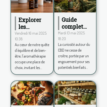
Guide
Explorer
complet
les
sur les
bienfaits
Mardi 13 mai 2025
Vendredi 16 mai 2025
18:20
10:38
avantages
des huiles
La curiosité autour du
Au cœur de notre quête
du CBD et
essentielles
CBD ne cesse de
d'équilibre et de bien-
son
dans la
croître, portée par un
être, l'aromathérapie
utilisation
relaxation
engouement pour ses
occupe une place de
sûre
intime
potentiels bienfaits...
choix, invitant les...