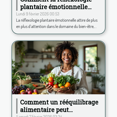
plantaire émotionnelle
favorise-t-elle l’équilibre
Lundi 9 février 2026 00:53
La réflexologie plantaire émotionnelle attire de plus
corporel ?
en plus d’attention dans le domaine du bien-être,...
Comment un rééquilibrage
alimentaire peut
Samedi 7 février 2026 03:34