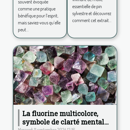
souvent évoquée
peut
quotidienne
essentielle de pin
comme une pratique
revitaliser
sylvestre et découvrez
bénéfique pour l’esprit,
votre
comment cet extrait...
mais saviez-vous qu’elle
journée
peut...
La fluorine multicolore,
symbole de clarté mentale
Mercredi 11 septembre 2024 12:16