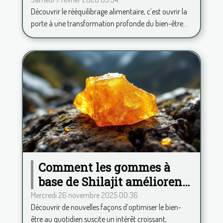
transformer votre vie ?
Découvrir le rééquilibrage alimentaire, c’est ouvrir la
porte à une transformation profonde du bien-être...
Comment les gommes à
base de Shilajit améliorent-
elles votre quotidien ?
Mercredi 26 novembre 2025 00:36
Découvrir de nouvelles façons d’optimiser le bien-
être au quotidien suscite un intérêt croissant,