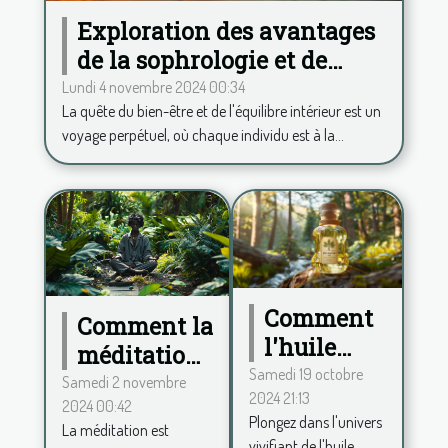
Exploration des avantages
de la sophrologie et de
l'hypnose pour le bien-être
Lundi 4 novembre 2024 00:34
La quête du bien-être et de l'équilibre intérieur est un
voyage perpétuel, où chaque individu est à la...
Comment
Comment la
l'huile
méditation
essentielle
Samedi 19 octobre
peut
Samedi 2 novembre
2024 21:13
de pin
2024 00:42
améliorer
Plongez dans l'univers
sylvestre
La méditation est
votre santé
vivifiant de l'huile