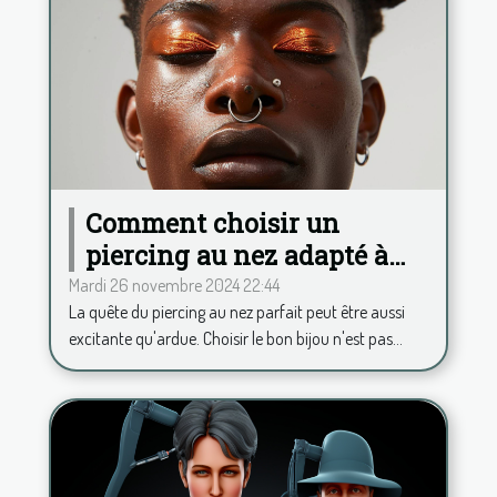
Comment choisir un
piercing au nez adapté à
votre type de peau ?
Mardi 26 novembre 2024 22:44
La quête du piercing au nez parfait peut être aussi
excitante qu'ardue. Choisir le bon bijou n'est pas...