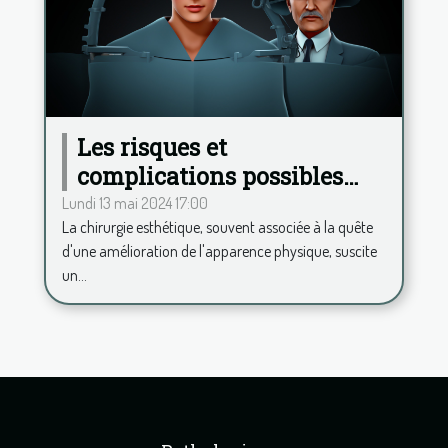
Les risques et
complications possibles
après une chirurgie
Lundi 13 mai 2024 17:00
La chirurgie esthétique, souvent associée à la quête
esthétique
d'une amélioration de l'apparence physique, suscite
un...