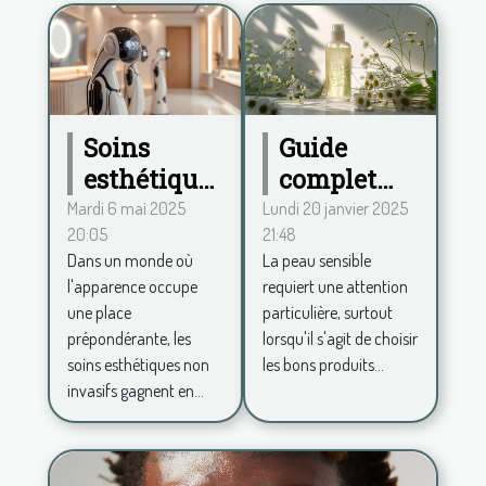
Soins
Guide
esthétiques
complet
non
pour
Mardi 6 mai 2025
Lundi 20 janvier 2025
20:05
21:48
invasifs
choisir une
Dans un monde où
La peau sensible
tendances
lotion
l'apparence occupe
requiert une attention
et efficacité
tonique
une place
particulière, surtout
pour 2023
adaptée
prépondérante, les
lorsqu'il s'agit de choisir
aux peaux
soins esthétiques non
les bons produits...
invasifs gagnent en...
sensibles