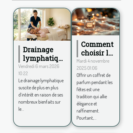
Comment
Drainage
choisir le
lymphatique
coffret de
Mardi 4 novembre
: quelle
Vendredi 6 mars 2026
2025 01:06
parfum
10:22
approche
Offrir un coffret de
idéal pour
Le drainage lymphatique
parfum pendant les
choisir pour
les fêtes ?
suscite de plus en plus
fêtes est une
le bien-être
d’intérêt en raison de ses
tradition qui allie
féminin ?
nombreux bienfaits sur
élégance et
le...
raffinement.
Pourtant,...