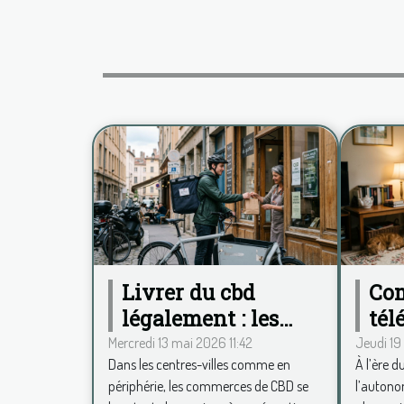
Livrer du cbd
Co
légalement : les
tél
défis quotidiens des
mob
Mercredi 13 mai 2026 11:42
Jeudi 19
Dans les centres-villes comme en
À l’ère d
commerces
rév
périphérie, les commerces de CBD se
l’autono
français
quo