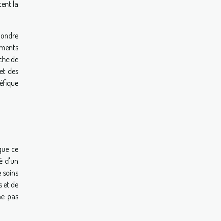
tent la
pondre
aments
âche de
et des
néfique
que ce
é d'un
 soins
s et de
 ne pas