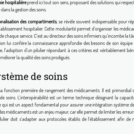
e hospitalière
prend ici tout son sens, proposant des solutions qui respec
 dans la gestion des soins.
nnalisation des compartiments
, se révèle souvent indispensable pour ré
établissement hospitalier. Cette modularité permet d'organiser les médic
s de chaque service. C'est au directeur des soins infirmiers qu'incombe la t
sition lui confère la connaissance approfondie des besoins de son équipe 
ive, l'adoption d'un pilulier répondant à ces critères est véritablement bé
éliorer la qualité des soins prodigués.
ystème de soins
 à sa fonction première de rangement des médicaments. Il est primordial 
e soins. L’interopérabilité est un terme technique désignant la capacit
e qui est un aspect fondamental pour assurer une intégration système de
n des médicaments est un enjeu majeur, car elle permet de limiter les erreur
 pilulier doit s’adapter aux protocoles établis de l’établissement afin de