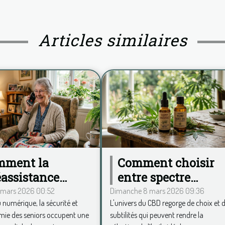
Articles similaires
mment la
Comment choisir
éassistance
entre spectre
ile
complet et large
 mars 2026 00:52
Dimanche 8 mars 2026 09:36
u numérique, la sécurité et
L'univers du CBD regorge de choix et 
olutionne le
pour votre huile de
mie des seniors occupent une
subtilités qui peuvent rendre la
tidien des
CBD ?