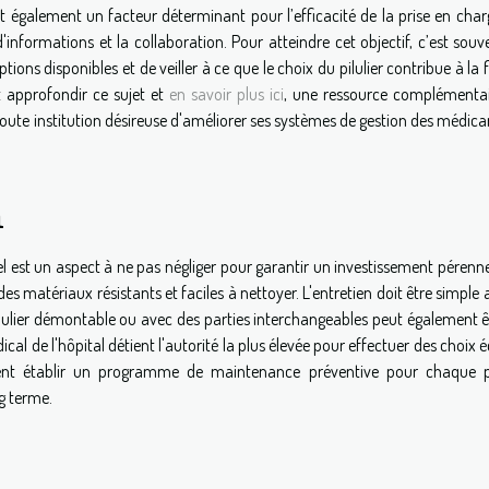
st également un facteur déterminant pour l’efficacité de la prise en char
 d'informations et la collaboration. Pour atteindre cet objectif, c’est sou
ions disponibles et de veiller à ce que le choix du pilulier contribue à la f
nt approfondir ce sujet et
en savoir plus ici
, une ressource complémentai
 toute institution désireuse d'améliorer ses systèmes de gestion des médi
n
el est un aspect à ne pas négliger pour garantir un investissement pérenne.
es matériaux résistants et faciles à nettoyer. L'entretien doit être simple 
pilulier démontable ou avec des parties interchangeables peut également 
cal de l'hôpital détient l'autorité la plus élevée pour effectuer des choix é
ement établir un programme de maintenance préventive pour chaque pil
g terme.