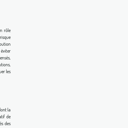
n rôle
 risque
ibution
 éviter
pensés,
tions,
uer les
dont la
tif de
és des