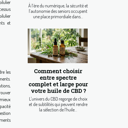
lulier
À l’ère du numérique, la sécurité et
cessus
l’autonomie des seniors occupent
lulier
une place primordiale dans...
nts et
Comment choisir
dre les
entre spectre
ements.
complet et large pour
utions,
votre huile de CBD ?
rouver
L'univers du CBD regorge de choix
 mieux
et de subtilités qui peuvent rendre
apacité
la sélection de l’huile...
estion
caments