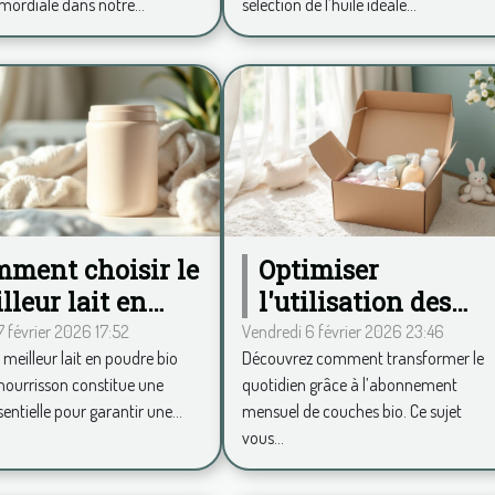
mordiale dans notre...
sélection de l’huile idéale...
iors ?
ment choisir le
Optimiser
lleur lait en
l'utilisation des
dre bio pour
couches bio via un
 février 2026 17:52
Vendredi 6 février 2026 23:46
e meilleur lait en poudre bio
Découvrez comment transformer le
re bébé?
abonnement
nourrisson constitue une
quotidien grâce à l’abonnement
mensuel
entielle pour garantir une...
mensuel de couches bio. Ce sujet
vous...