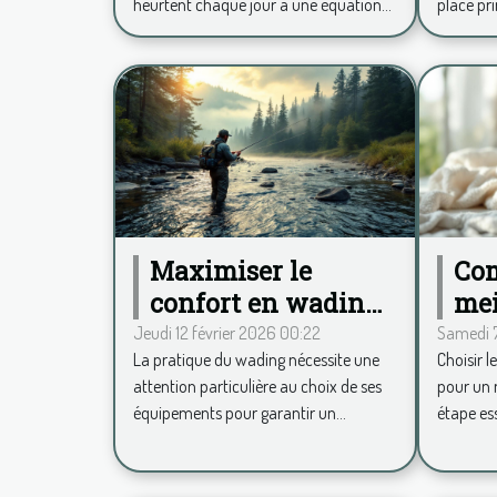
heurtent chaque jour à une équation...
place pri
sen
Maximiser le
Com
confort en wading :
mei
conseils pour
pou
Jeudi 12 février 2026 00:22
Samedi 7
La pratique du wading nécessite une
Choisir l
choisir ses
vot
attention particulière au choix de ses
pour un 
équipements
équipements pour garantir un...
étape ess