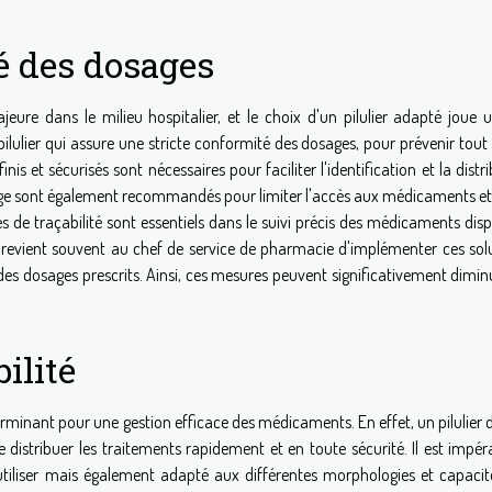
é des dosages
ure dans le milieu hospitalier, et le choix d'un pilulier adapté joue u
pilulier qui assure une stricte conformité des dosages, pour prévenir tout
s et sécurisés sont nécessaires pour faciliter l'identification et la distr
llage sont également recommandés pour limiter l'accès aux médicaments et
s de traçabilité sont essentiels dans le suivi précis des médicaments dis
Il revient souvent au chef de service de pharmacie d'implémenter ces solu
é des dosages prescrits. Ainsi, ces mesures peuvent significativement dimin
ilité
rminant pour une gestion efficace des médicaments. En effet, un pilulier 
istribuer les traitements rapidement et en toute sécurité. Il est impéra
utiliser mais également adapté aux différentes morphologies et capacit