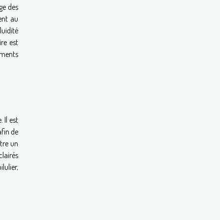
ge des
vent au
luidité
re est
caments
 Il est
afin de
être un
clairés
ulier,