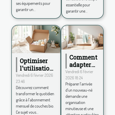
équipements
ses équipements pour
bébé?
essentielle pour
garantir un...
garantir une...
Comment
Optimiser
adapter
l'utilisation
votre
Vendredi 6 février
des couches
Vendredi 6 février 2026
2026 18:24
maison à
23:46
bio via un
Préparer l’arrivée
l'arrivée
Découvrez comment
abonnement
d’un nouveau-né
d'un
transformer le quotidien
demande une
mensuel
grâce à l’abonnement
nouveau-
organisation
mensuel de couches bio.
né?
minutieuse et une
Ce sujet vous...
attention particulière