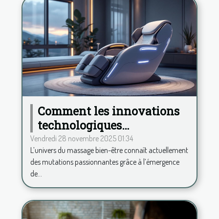
Comment les innovations
technologiques
transforment-elles le
Vendredi 28 novembre 2025 01:34
L’univers du massage bien-être connaît actuellement
secteur du massage bien-
des mutations passionnantes grâce à l’émergence
être ?
de...