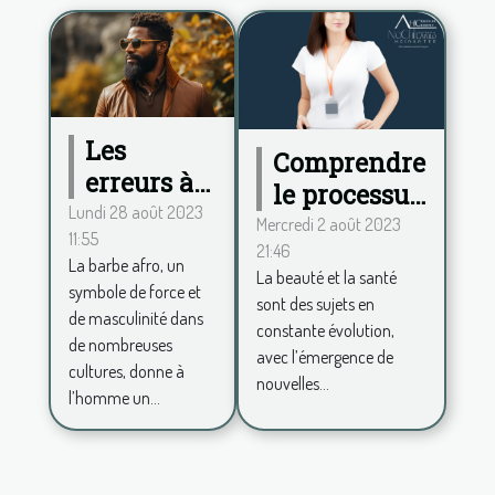
Les
Comprendre
erreurs à
le processus
éviter lors
Lundi 28 août 2023
de la
Mercredi 2 août 2023
11:55
de
21:46
cryolipolyse
La barbe afro, un
l'entretien
La beauté et la santé
avec le Dr.
symbole de force et
sont des sujets en
d'une
Karine
de masculinité dans
constante évolution,
barbe afro
de nombreuses
Atienza
avec l’émergence de
pour
cultures, donne à
nouvelles...
l’homme un...
toujours
rester chic