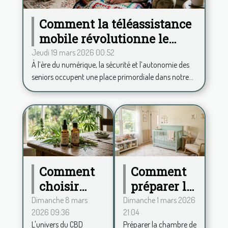
Comment la téléassistance
mobile révolutionne le
quotidien des seniors ?
Jeudi 19 mars 2026 00:52
À l’ère du numérique, la sécurité et l’autonomie des
seniors occupent une place primordiale dans notre...
Comment
Comment
choisir
préparer la
entre
chambre
Dimanche 8 mars
Dimanche 1 mars 2026
2026 09:36
21:04
spectre
de bébé
L'univers du CBD
Préparer la chambre de