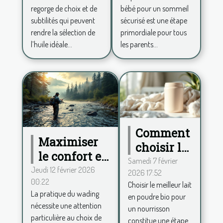
complet et
pour un
regorge de choix et de
bébé pour un sommeil
large pour
sommeil
subtilités qui peuvent
sécurisé est une étape
votre huile
sécurisé ?
rendre la sélection de
primordiale pour tous
de CBD ?
l’huile idéale...
les parents...
Comment
Maximiser
choisir le
le confort en
meilleur
Samedi 7 février
wading :
Jeudi 12 février 2026
2026 17:52
lait en
00:22
conseils
Choisir le meilleur lait
poudre
La pratique du wading
en poudre bio pour
pour choisir
bio pour
nécessite une attention
un nourrisson
ses
votre
particulière au choix de
constitue une étape