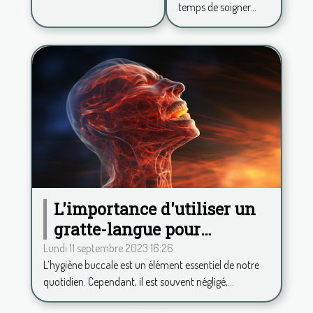
temps de soigner...
confiance
en soi ?
L'importance d'utiliser un
gratte-langue pour
maintenir une haleine
Lundi 11 septembre 2023 16:26
L’hygiène buccale est un élément essentiel de notre
fraîche
quotidien. Cependant, il est souvent négligé,...