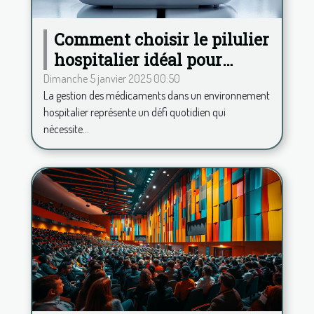
Comment choisir le pilulier
hospitalier idéal pour
améliorer la gestion des
Dimanche 5 janvier 2025 00:50
La gestion des médicaments dans un environnement
médicaments
hospitalier représente un défi quotidien qui
nécessite...