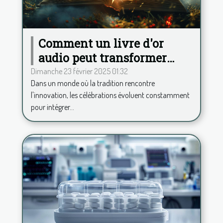
Comment un livre d'or
audio peut transformer
votre célébration
Dimanche 23 février 2025 01:32
Dans un monde où la tradition rencontre
l'innovation, les célébrations évoluent constamment
pour intégrer...