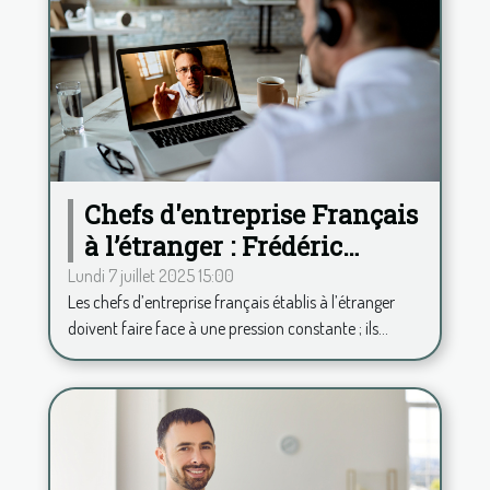
Chefs d'entreprise Français
à l’étranger : Frédéric
Duplessy propose une
Lundi 7 juillet 2025 15:00
Les chefs d’entreprise français établis à l’étranger
analyse psy à distance
doivent faire face à une pression constante ; ils...