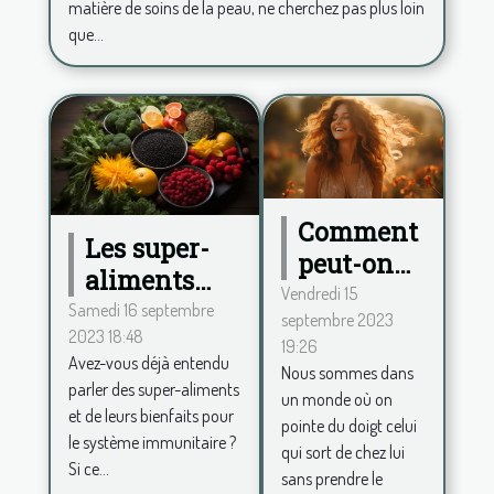
matière de soins de la peau, ne cherchez pas plus loin
que...
Comment
Les super-
peut-on
aliments
procéder
Vendredi 15
pour
Samedi 16 septembre
septembre 2023
pour se
2023 18:48
renforcer le
19:26
sentir
Avez-vous déjà entendu
système
Nous sommes dans
belle au
parler des super-aliments
un monde où on
immunitaire
et de leurs bienfaits pour
quotidien
pointe du doigt celui
le système immunitaire ?
et avoir
qui sort de chez lui
Si ce...
sans prendre le
plus de