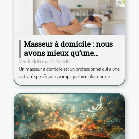
Masseur à domicile : nous
avons mieux qu’une
application pour calculer
Vendredi 16 mai 2025 14:12
Un masseur à domicile est un professionnel qui a une
vos frais kilométriques !
activité spécifique, qui implique bien plus que de...