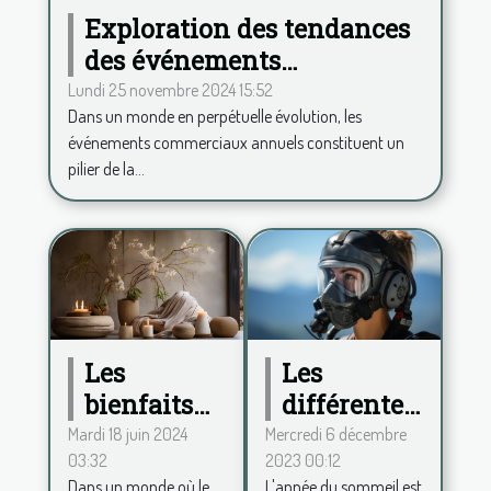
Exploration des tendances
des événements
commerciaux annuels et
Lundi 25 novembre 2024 15:52
Dans un monde en perpétuelle évolution, les
leur impact
événements commerciaux annuels constituent un
pilier de la...
Les
Les
différentes
bienfaits
formes
de la
Mercredi 6 décembre
Mardi 18 juin 2024
2023 00:12
03:32
d'apnée du
décoration
L'apnée du sommeil est
Dans un monde où le