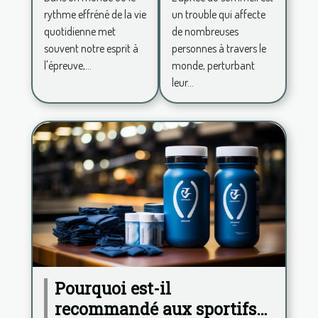
sommeil
zen pour
un trouble qui affecte
rythme effréné de la vie
un espace
de nombreuses
quotidienne met
de vie
personnes à travers le
souvent notre esprit à
apaisant
monde, perturbant
l'épreuve,...
leur...
Pourquoi est-il
recommandé aux sportifs