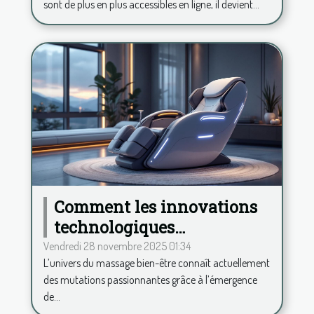
sont de plus en plus accessibles en ligne, il devient...
Comment les innovations
technologiques
transforment-elles le
Vendredi 28 novembre 2025 01:34
L’univers du massage bien-être connaît actuellement
secteur du massage bien-
des mutations passionnantes grâce à l’émergence
être ?
de...