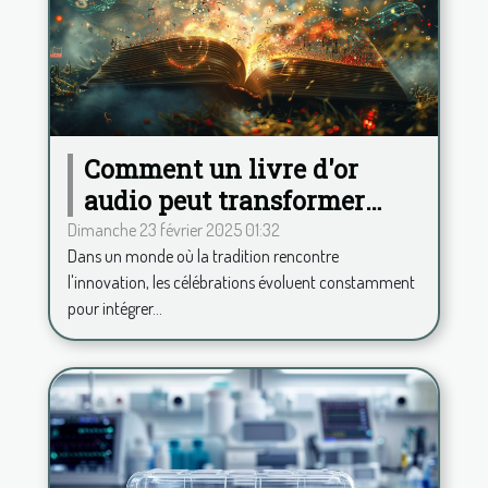
Comment un livre d'or
audio peut transformer
votre célébration
Dimanche 23 février 2025 01:32
Dans un monde où la tradition rencontre
l'innovation, les célébrations évoluent constamment
pour intégrer...