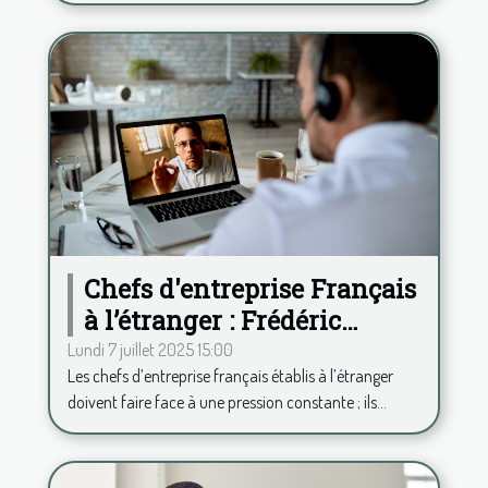
Chefs d'entreprise Français
à l’étranger : Frédéric
Duplessy propose une
Lundi 7 juillet 2025 15:00
Les chefs d’entreprise français établis à l’étranger
analyse psy à distance
doivent faire face à une pression constante ; ils...