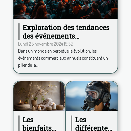
Exploration des tendances
des événements
commerciaux annuels et
Lundi 25 novembre 2024 15:52
Dans un monde en perpétuelle évolution, les
leur impact
événements commerciaux annuels constituent un
pilier de la...
Les
Les
différentes
bienfaits