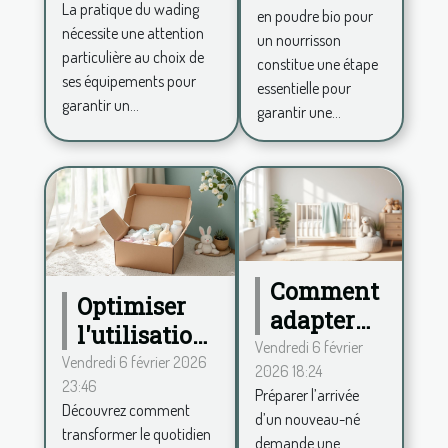
poudre
La pratique du wading
en poudre bio pour
pour choisir
bio pour
nécessite une attention
un nourrisson
ses
votre
particulière au choix de
constitue une étape
équipements
ses équipements pour
bébé?
essentielle pour
garantir un...
garantir une...
Comment
Optimiser
adapter
l'utilisation
votre
Vendredi 6 février
des couches
Vendredi 6 février 2026
2026 18:24
maison à
23:46
bio via un
Préparer l’arrivée
l'arrivée
Découvrez comment
abonnement
d’un nouveau-né
d'un
transformer le quotidien
demande une