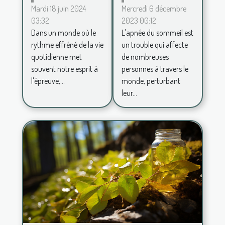
formes
de la
Mercredi 6 décembre
Mardi 18 juin 2024
2023 00:12
03:32
d'apnée du
décoration
L'apnée du sommeil est
Dans un monde où le
sommeil
zen pour
un trouble qui affecte
rythme effréné de la vie
un espace
de nombreuses
quotidienne met
de vie
personnes à travers le
souvent notre esprit à
apaisant
monde, perturbant
l'épreuve,...
leur...