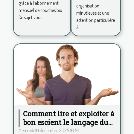
mensuel
grâce à l’abonnement
nouveau-
organisation
mensuel de couches bio.
né?
minutieuse et une
Ce sujet vous...
attention particulière
à...
Comment lire et exploiter à
bon escient le langage du
corps ?
Mercredi 10 décembre 2025 16:54