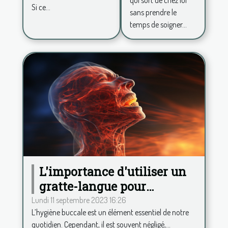
et avoir
Si ce...
sans prendre le
plus de
temps de soigner...
confiance
en soi ?
L'importance d'utiliser un
gratte-langue pour
maintenir une haleine
Lundi 11 septembre 2023 16:26
L’hygiène buccale est un élément essentiel de notre
fraîche
quotidien. Cependant, il est souvent négligé,...