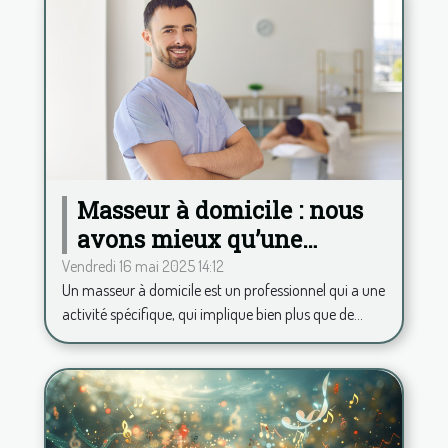
Masseur à domicile : nous
avons mieux qu’une
application pour calculer
Vendredi 16 mai 2025 14:12
Un masseur à domicile est un professionnel qui a une
vos frais kilométriques !
activité spécifique, qui implique bien plus que de...