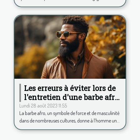
Les erreurs à éviter lors de
l'entretien d'une barbe afro
pour toujours rester chic
Lundi 28 août 2023 11:55
La barbe afro, un symbole de force et de masculinité
dans de nombreuses cultures, donne à l’homme un...