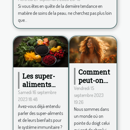
Si vous êtes en quête de la dernière tendance en
matière de soins de la peau, ne cherchez pas plus loin
que...
Comment
Les super-
peut-on
aliments
procéder
Vendredi 15
pour
Samedi 16 septembre
septembre 2023
pour se
2023 18:48
renforcer le
19:26
sentir
Avez-vous déjà entendu
système
Nous sommes dans
belle au
parler des super-aliments
un monde où on
immunitaire
et de leurs bienfaits pour
quotidien
pointe du doigt celui
le système immunitaire ?
qui sort de chez lui