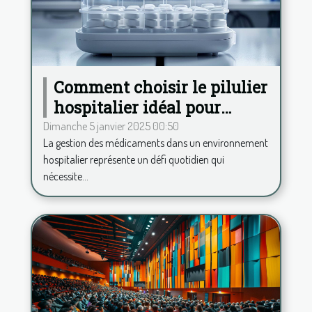
Comment choisir le pilulier
hospitalier idéal pour
améliorer la gestion des
Dimanche 5 janvier 2025 00:50
La gestion des médicaments dans un environnement
médicaments
hospitalier représente un défi quotidien qui
nécessite...