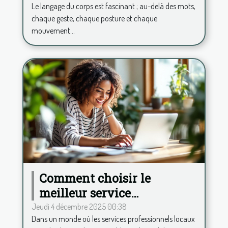
Le langage du corps est fascinant ; au-delà des mots,
chaque geste, chaque posture et chaque
mouvement...
Comment choisir le
meilleur service
professionnel local en
Jeudi 4 décembre 2025 00:38
Dans un monde où les services professionnels locaux
ligne ?