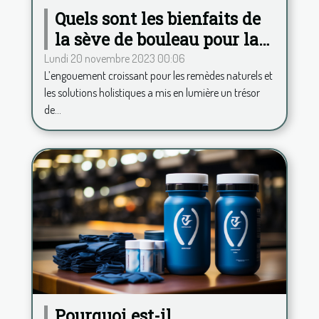
Quels sont les bienfaits de
la sève de bouleau pour la
santé ?
Lundi 20 novembre 2023 00:06
L’engouement croissant pour les remèdes naturels et
les solutions holistiques a mis en lumière un trésor
de...
Pourquoi est-il