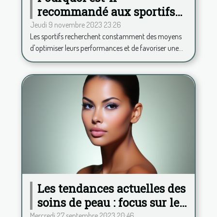
recommandé aux sportifs
de consommer de la
Jeudi 9 novembre 2023 23:26
Les sportifs recherchent constamment des moyens
phycocyanine ?
d'optimiser leurs performances et de favoriser une...
Les tendances actuelles des
soins de peau : focus sur le
Hydrafacial
Mercredi 27 septembre 2023 20:46