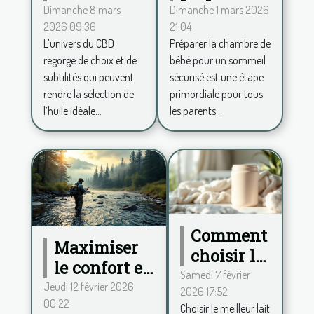
entre
chambre
Dimanche 8 mars
Dimanche 1 mars 2026
2026 09:36
21:04
spectre
de bébé
L'univers du CBD
Préparer la chambre de
complet et
pour un
regorge de choix et de
bébé pour un sommeil
large pour
sommeil
subtilités qui peuvent
sécurisé est une étape
votre huile
sécurisé ?
rendre la sélection de
primordiale pour tous
de CBD ?
l’huile idéale...
les parents...
Comment
Maximiser
choisir le
le confort en
meilleur
Samedi 7 février
wading :
Jeudi 12 février 2026
2026 17:52
lait en
00:22
conseils
Choisir le meilleur lait