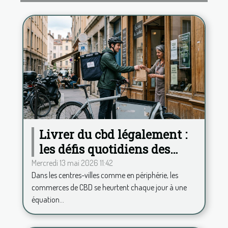
Livrer du cbd légalement :
les défis quotidiens des
commerces français
Mercredi 13 mai 2026 11:42
Dans les centres-villes comme en périphérie, les
commerces de CBD se heurtent chaque jour à une
équation...