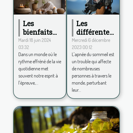
Les
Les
différentes
bienfaits
formes
de la
Mercredi 6 décembre
Mardi 18 juin 2024
2023 00:12
03:32
d'apnée du
décoration
L'apnée du sommeil est
Dans un monde où le
sommeil
zen pour
un trouble qui affecte
rythme effréné de la vie
un espace
de nombreuses
quotidienne met
de vie
personnes à travers le
souvent notre esprit à
apaisant
monde, perturbant
l'épreuve,...
leur...