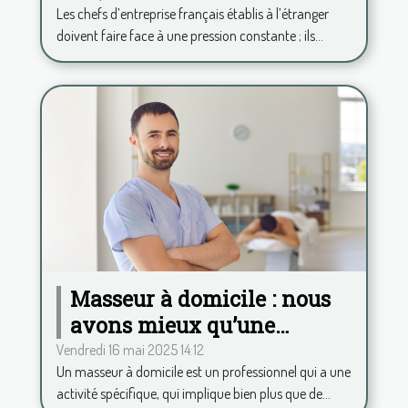
Les chefs d’entreprise français établis à l’étranger
analyse psy à distance
doivent faire face à une pression constante ; ils...
Masseur à domicile : nous
avons mieux qu’une
application pour calculer
Vendredi 16 mai 2025 14:12
Un masseur à domicile est un professionnel qui a une
vos frais kilométriques !
activité spécifique, qui implique bien plus que de...