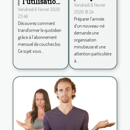
l'utilisation
votre
Vendredi 6 février
des couches
Vendredi 6 février 2026
2026 18:24
maison à
23:46
bio via un
Préparer l’arrivée
l'arrivée
Découvrez comment
abonnement
d’un nouveau-né
d'un
transformer le quotidien
demande une
mensuel
grâce à l’abonnement
nouveau-
organisation
mensuel de couches bio.
né?
minutieuse et une
Ce sujet vous...
attention particulière
à...