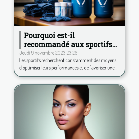
Pourquoi est-il
recommandé aux sportifs
de consommer de la
Jeudi 9 novembre 2023 23:26
Les sportifs recherchent constamment des moyens
phycocyanine ?
d'optimiser leurs performances et de favoriser une...