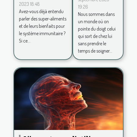
pour se
2023 18:48
renforcer le
19:26
sentir
Avez-vous déjà entendu
système
Nous sommes dans
belle au
parler des super-aliments
un monde où on
immunitaire
et de leurs bienfaits pour
quotidien
pointe du doigt celui
le système immunitaire ?
et avoir
qui sort de chez lui
Si ce...
sans prendre le
plus de
temps de soigner...
confiance
en soi ?