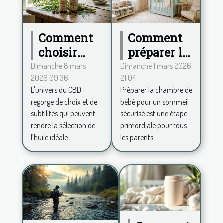
Comment
Comment
choisir
préparer la
entre
chambre
Dimanche 8 mars
Dimanche 1 mars 2026
2026 09:36
21:04
spectre
de bébé
L'univers du CBD
Préparer la chambre de
complet et
pour un
regorge de choix et de
bébé pour un sommeil
large pour
sommeil
subtilités qui peuvent
sécurisé est une étape
votre huile
sécurisé ?
rendre la sélection de
primordiale pour tous
de CBD ?
l’huile idéale...
les parents...