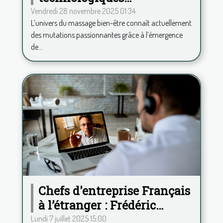
transforment-elles le
Vendredi 28 novembre 2025 01:34
L’univers du massage bien-être connaît actuellement
secteur du massage bien-
des mutations passionnantes grâce à l’émergence
être ?
de...
Chefs d'entreprise Français
à l’étranger : Frédéric
Duplessy propose une
Lundi 7 juillet 2025 15:00