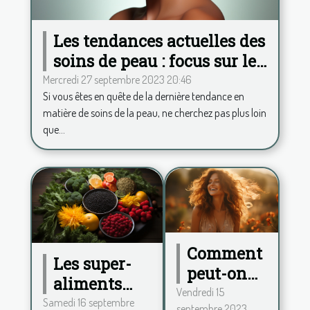
Les tendances actuelles des
soins de peau : focus sur le
Hydrafacial
Mercredi 27 septembre 2023 20:46
Si vous êtes en quête de la dernière tendance en
matière de soins de la peau, ne cherchez pas plus loin
que...
Comment
Les super-
peut-on
aliments
procéder
Vendredi 15
pour
Samedi 16 septembre
septembre 2023