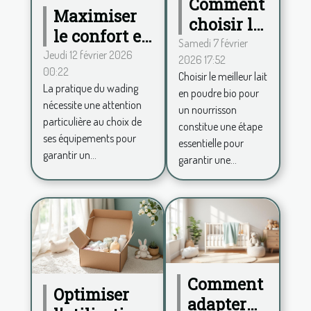
Comment
Maximiser
choisir le
le confort en
meilleur
Samedi 7 février
wading :
Jeudi 12 février 2026
2026 17:52
lait en
00:22
conseils
Choisir le meilleur lait
poudre
La pratique du wading
en poudre bio pour
pour choisir
bio pour
nécessite une attention
un nourrisson
ses
votre
particulière au choix de
constitue une étape
équipements
ses équipements pour
bébé?
essentielle pour
garantir un...
garantir une...
Comment
Optimiser
adapter