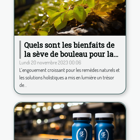
Quels sont les bienfaits de
la sève de bouleau pour la
santé ?
Lundi 20 novembre 2023 00:06
L’engouement croissant pour les remèdes naturels et
les solutions holistiques a mis en lumière un trésor
de...