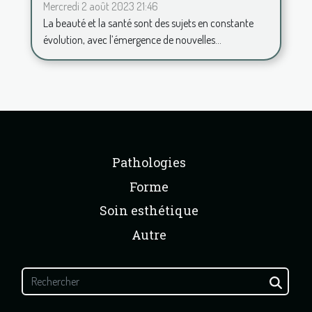
Dr. Karine Atienza
Mercredi 2 août 2023 21:46
La beauté et la santé sont des sujets en constante
évolution, avec l’émergence de nouvelles...
Pathologies
Forme
Soin esthétique
Autre