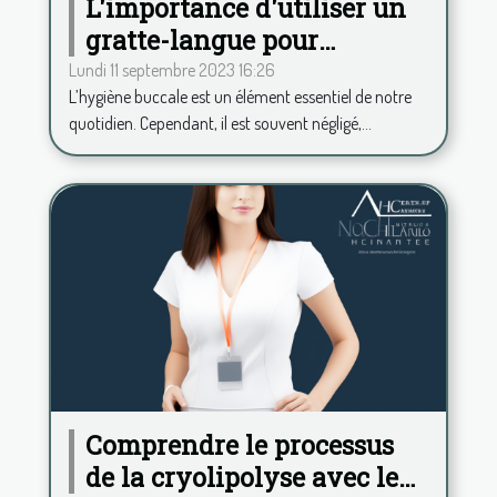
L'importance d'utiliser un
gratte-langue pour
maintenir une haleine
Lundi 11 septembre 2023 16:26
L’hygiène buccale est un élément essentiel de notre
fraîche
quotidien. Cependant, il est souvent négligé,...
Comprendre le processus
de la cryolipolyse avec le