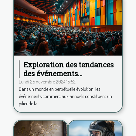
Exploration des tendances
des événements
commerciaux annuels et
Lundi 25 novembre 2024 15:52
Dans un monde en perpétuelle évolution, les
leur impact
événements commerciaux annuels constituent un
pilier de la...