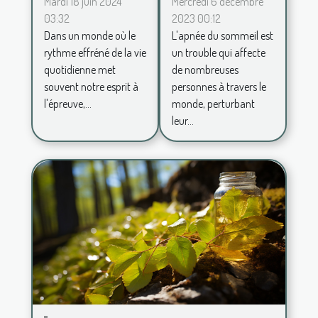
formes
de la
Mercredi 6 décembre
Mardi 18 juin 2024
2023 00:12
03:32
d'apnée du
décoration
L'apnée du sommeil est
Dans un monde où le
sommeil
zen pour
un trouble qui affecte
rythme effréné de la vie
un espace
de nombreuses
quotidienne met
de vie
personnes à travers le
souvent notre esprit à
apaisant
monde, perturbant
l'épreuve,...
leur...