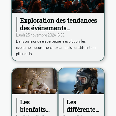
Exploration des tendances
des événements
commerciaux annuels et
Lundi 25 novembre 2024 15:52
Dans un monde en perpétuelle évolution, les
leur impact
événements commerciaux annuels constituent un
pilier de la...
Les
Les
différentes
bienfaits