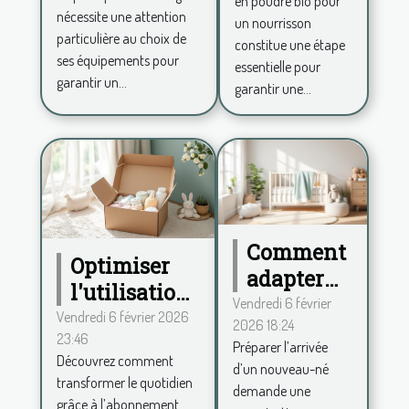
en poudre bio pour
pour choisir
bio pour
nécessite une attention
un nourrisson
ses
votre
particulière au choix de
constitue une étape
équipements
ses équipements pour
bébé?
essentielle pour
garantir un...
garantir une...
Comment
Optimiser
adapter
l'utilisation
votre
Vendredi 6 février
des couches
Vendredi 6 février 2026
2026 18:24
maison à
23:46
bio via un
Préparer l’arrivée
l'arrivée
Découvrez comment
abonnement
d’un nouveau-né
d'un
transformer le quotidien
demande une
mensuel
grâce à l’abonnement