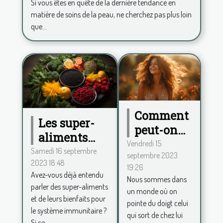
Si vous êtes en quête de la dernière tendance en
matière de soins de la peau, ne cherchez pas plus loin
que...
Comment
Les super-
peut-on
aliments
procéder
Vendredi 15
pour
Samedi 16 septembre
septembre 2023
pour se
2023 18:48
renforcer le
19:26
sentir
Avez-vous déjà entendu
système
Nous sommes dans
belle au
parler des super-aliments
un monde où on
immunitaire
et de leurs bienfaits pour
quotidien
pointe du doigt celui
le système immunitaire ?
et avoir
qui sort de chez lui
Si ce...