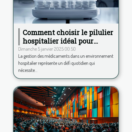
Comment choisir le pilulier
hospitalier idéal pour
améliorer la gestion des
Dimanche 5 janvier 2025 00:50
La gestion des médicaments dans un environnement
médicaments
hospitalier représente un défi quotidien qui
nécessite...