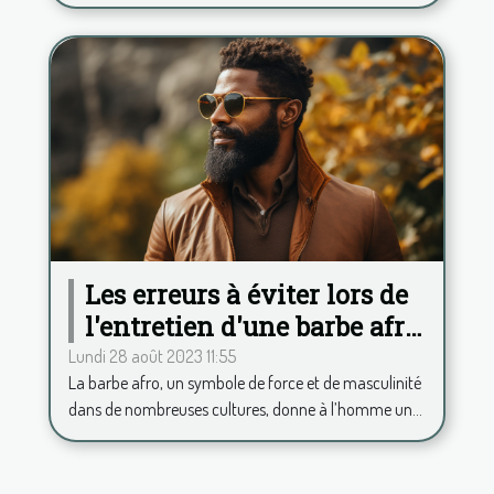
Les erreurs à éviter lors de
l'entretien d'une barbe afro
pour toujours rester chic
Lundi 28 août 2023 11:55
La barbe afro, un symbole de force et de masculinité
dans de nombreuses cultures, donne à l’homme un...