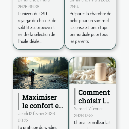
entre
chambre
2026 09:36
21:04
spectre
de bébé
L'univers du CBD
Préparer la chambre de
complet et
pour un
regorge de choix et de
bébé pour un sommeil
large pour
sommeil
subtilités qui peuvent
sécurisé est une étape
votre huile
sécurisé ?
rendre la sélection de
primordiale pour tous
de CBD ?
l’huile idéale...
les parents...
Comment
Maximiser
choisir le
le confort en
meilleur
Samedi 7 février
wading :
Jeudi 12 février 2026
2026 17:52
lait en
00:22
conseils
Choisir le meilleur lait
poudre
La pratique du wading