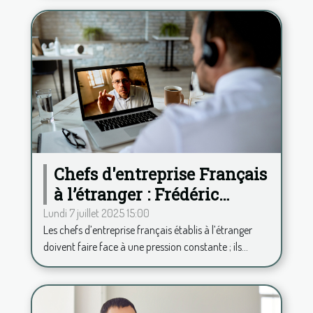
Chefs d'entreprise Français
à l’étranger : Frédéric
Duplessy propose une
Lundi 7 juillet 2025 15:00
Les chefs d’entreprise français établis à l’étranger
analyse psy à distance
doivent faire face à une pression constante ; ils...