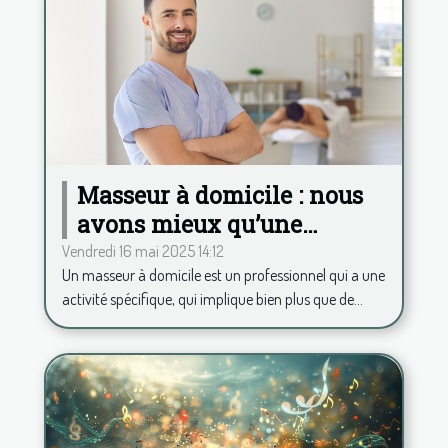
Masseur à domicile : nous
avons mieux qu’une
application pour calculer
Vendredi 16 mai 2025 14:12
Un masseur à domicile est un professionnel qui a une
vos frais kilométriques !
activité spécifique, qui implique bien plus que de...