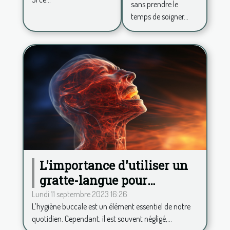
sans prendre le
plus de
temps de soigner...
confiance
en soi ?
L'importance d'utiliser un
gratte-langue pour
maintenir une haleine
Lundi 11 septembre 2023 16:26
L’hygiène buccale est un élément essentiel de notre
fraîche
quotidien. Cependant, il est souvent négligé,...