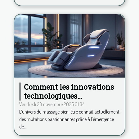
Comment les innovations
technologiques
transforment-elles le
Vendredi 28 novembre 2025 01:34
L’univers du massage bien-être connaît actuellement
secteur du massage bien-
des mutations passionnantes grâce à l’émergence
être ?
de...