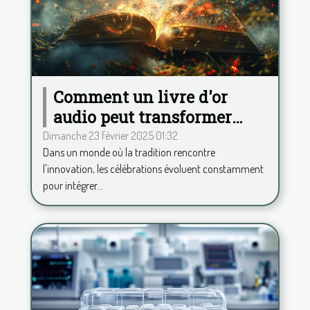
Comment un livre d'or
audio peut transformer
votre célébration
Dimanche 23 février 2025 01:32
Dans un monde où la tradition rencontre
l'innovation, les célébrations évoluent constamment
pour intégrer...