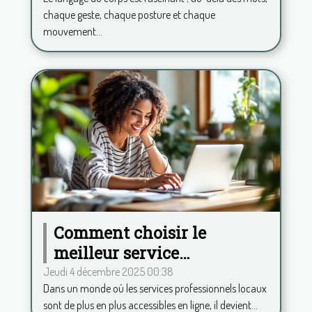
chaque geste, chaque posture et chaque
mouvement...
Comment choisir le
meilleur service
professionnel local en
Jeudi 4 décembre 2025 00:38
Dans un monde où les services professionnels locaux
ligne ?
sont de plus en plus accessibles en ligne, il devient...