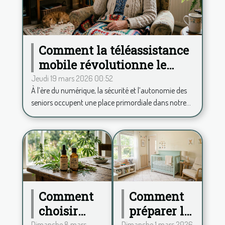
Comment la téléassistance
mobile révolutionne le
quotidien des seniors ?
Jeudi 19 mars 2026 00:52
À l’ère du numérique, la sécurité et l’autonomie des
seniors occupent une place primordiale dans notre...
Comment
Comment
choisir
préparer la
Dimanche 8 mars
Dimanche 1 mars 2026