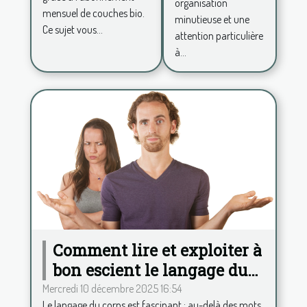
nouveau-
organisation
mensuel de couches bio.
né?
minutieuse et une
Ce sujet vous...
attention particulière
à...
Comment lire et exploiter à
bon escient le langage du
corps ?
Mercredi 10 décembre 2025 16:54
Le langage du corps est fascinant ; au-delà des mots,