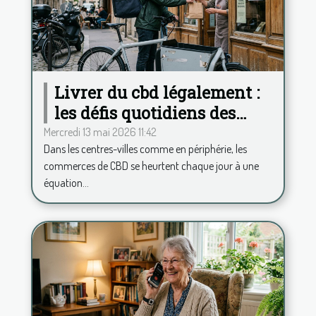
Livrer du cbd légalement :
les défis quotidiens des
commerces français
Mercredi 13 mai 2026 11:42
Dans les centres-villes comme en périphérie, les
commerces de CBD se heurtent chaque jour à une
équation...