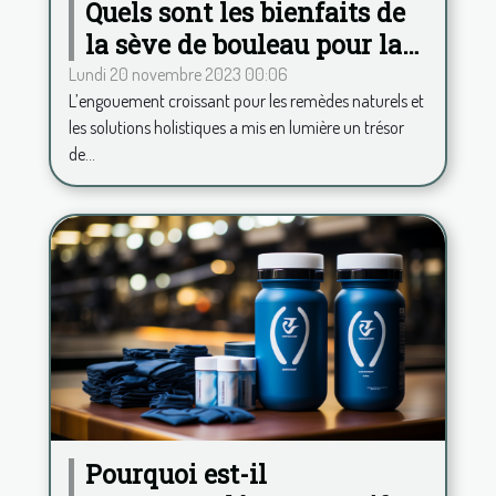
Quels sont les bienfaits de
la sève de bouleau pour la
santé ?
Lundi 20 novembre 2023 00:06
L’engouement croissant pour les remèdes naturels et
les solutions holistiques a mis en lumière un trésor
de...
Pourquoi est-il