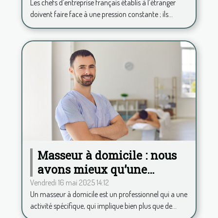
Les chefs d’entreprise français établis à l’étranger
analyse psy à distance
doivent faire face à une pression constante ; ils...
Masseur à domicile : nous
avons mieux qu’une
application pour calculer
Vendredi 16 mai 2025 14:12
Un masseur à domicile est un professionnel qui a une
vos frais kilométriques !
activité spécifique, qui implique bien plus que de...