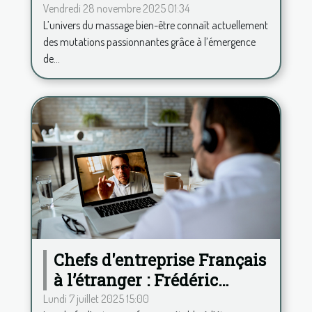
transforment-elles le
Vendredi 28 novembre 2025 01:34
L’univers du massage bien-être connaît actuellement
secteur du massage bien-
des mutations passionnantes grâce à l’émergence
être ?
de...
Chefs d'entreprise Français
à l’étranger : Frédéric
Duplessy propose une
Lundi 7 juillet 2025 15:00