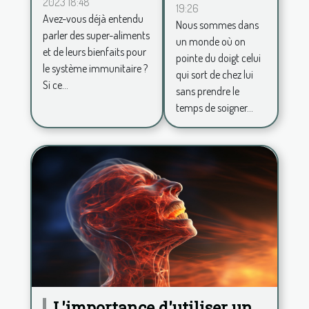
2023 18:48
renforcer le
19:26
sentir
Avez-vous déjà entendu
système
Nous sommes dans
belle au
parler des super-aliments
un monde où on
immunitaire
et de leurs bienfaits pour
quotidien
pointe du doigt celui
le système immunitaire ?
et avoir
qui sort de chez lui
Si ce...
sans prendre le
plus de
temps de soigner...
confiance
en soi ?
L'importance d'utiliser un