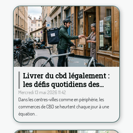
Livrer du cbd légalement :
les défis quotidiens des
commerces français
Mercredi 13 mai 2026 11:42
Dans les centres-villes comme en périphérie, les
commerces de CBD se heurtent chaque jour à une
équation...