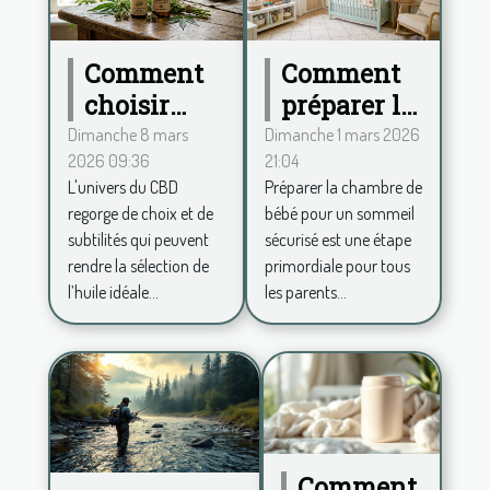
Comment
Comment
choisir
préparer la
entre
chambre
Dimanche 8 mars
Dimanche 1 mars 2026
2026 09:36
21:04
spectre
de bébé
L'univers du CBD
Préparer la chambre de
complet et
pour un
regorge de choix et de
bébé pour un sommeil
large pour
sommeil
subtilités qui peuvent
sécurisé est une étape
votre huile
sécurisé ?
rendre la sélection de
primordiale pour tous
de CBD ?
l’huile idéale...
les parents...
Comment