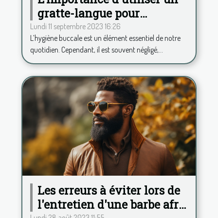
gratte-langue pour
maintenir une haleine
Lundi 11 septembre 2023 16:26
L’hygiène buccale est un élément essentiel de notre
fraîche
quotidien. Cependant, il est souvent négligé,...
Les erreurs à éviter lors de
l'entretien d'une barbe afro
Lundi 28 août 2023 11:55