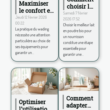
Maximiser
choisir le
le confort en
meilleur
Samedi 7 février
wading :
Jeudi 12 février 2026
2026 17:52
lait en
00:22
conseils
Choisir le meilleur lait
poudre
La pratique du wading
en poudre bio pour
pour choisir
bio pour
nécessite une attention
un nourrisson
ses
votre
particulière au choix de
constitue une étape
équipements
ses équipements pour
bébé?
essentielle pour
garantir un...
garantir une...
Comment
Optimiser
adapter
l'utilisation