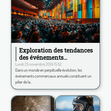
Exploration des tendances
des événements
commerciaux annuels et
Lundi 25 novembre 2024 15:52
Dans un monde en perpétuelle évolution, les
leur impact
événements commerciaux annuels constituent un
pilier de la...