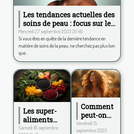
Les tendances actuelles des
soins de peau : focus sur le
Hydrafacial
Mercredi 27 septembre 2023 20:46
Si vous êtes en quête de la dernière tendance en
matière de soins de la peau, ne cherchez pas plus loin
que...
Comment
Les super-
peut-on
aliments
procéder
Vendredi 15
pour
Samedi 16 septembre
septembre 2023
pour se