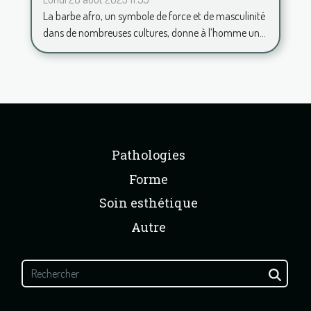
pour toujours rester chic
La barbe afro, un symbole de force et de masculinité
dans de nombreuses cultures, donne à l’homme un...
Pathologies
Forme
Soin esthétique
Autre