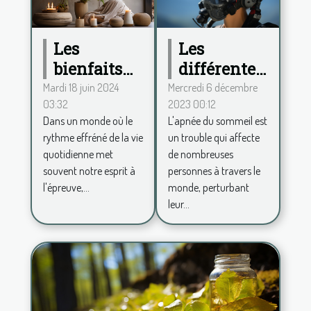
Les
Les
différentes
bienfaits
formes
de la
Mercredi 6 décembre
Mardi 18 juin 2024
2023 00:12
03:32
d'apnée du
décoration
L'apnée du sommeil est
Dans un monde où le
sommeil
zen pour
un trouble qui affecte
rythme effréné de la vie
un espace
de nombreuses
quotidienne met
de vie
personnes à travers le
souvent notre esprit à
apaisant
monde, perturbant
l'épreuve,...
leur...