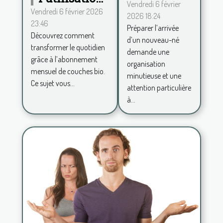
votre
Vendredi 6 février
des couches
Vendredi 6 février 2026
2026 18:24
maison à
23:46
bio via un
Préparer l’arrivée
l'arrivée
Découvrez comment
abonnement
d’un nouveau-né
d'un
transformer le quotidien
demande une
mensuel
grâce à l’abonnement
nouveau-
organisation
mensuel de couches bio.
né?
minutieuse et une
Ce sujet vous...
attention particulière
à...