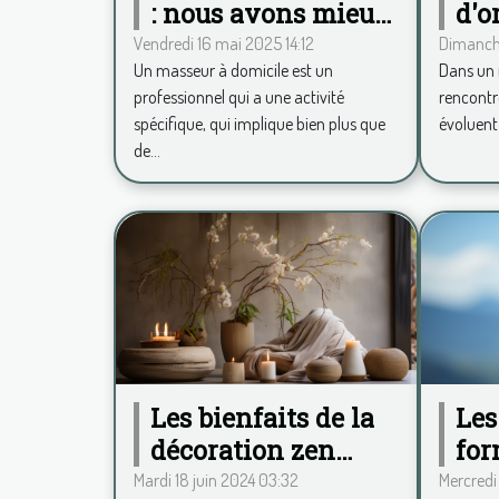
: nous avons mieux
d'o
qu’une application
tra
Vendredi 16 mai 2025 14:12
Dimanche
Un masseur à domicile est un
Dans un 
pour calculer vos
cél
professionnel qui a une activité
rencontre
frais kilométriques
spécifique, qui implique bien plus que
évoluent
!
de...
Les
Les bienfaits de la
for
décoration zen
so
pour un espace de
Mercredi
Mardi 18 juin 2024 03:32