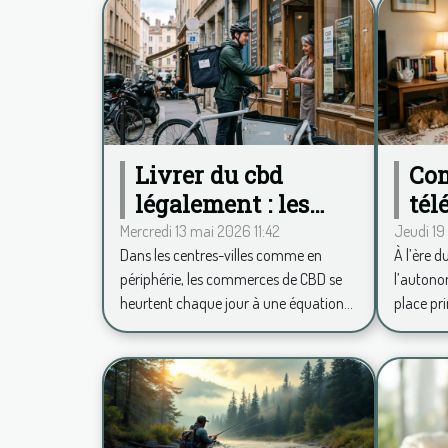
Livrer du cbd
Co
légalement : les
tél
défis quotidiens des
mob
Mercredi 13 mai 2026 11:42
Jeudi 19
Dans les centres-villes comme en
À l’ère d
commerces
rév
périphérie, les commerces de CBD se
l’autono
français
quo
heurtent chaque jour à une équation...
place pri
sen