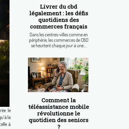
Livrer du cbd
légalement : les défis
quotidiens des
commerces français
Dans les centres-villes comme en
périphérie, les commerces de CBD
se heurtent chaque jour à une...
Comment la
téléassistance mobile
rée le
révolutionne le
u’à la
quotidien des seniors
elle à
?