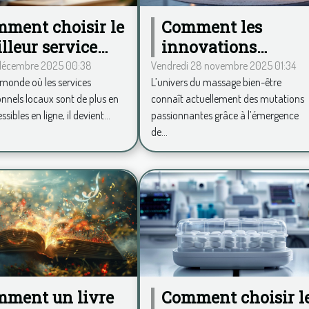
ment choisir le
Comment les
lleur service
innovations
fessionnel local
technologiques
 décembre 2025 00:38
Vendredi 28 novembre 2025 01:34
monde où les services
L’univers du massage bien-être
ligne ?
transforment-elles
onnels locaux sont de plus en
connaît actuellement des mutations
le secteur du
sibles en ligne, il devient...
passionnantes grâce à l’émergence
massage bien-être 
de...
ment un livre
Comment choisir l