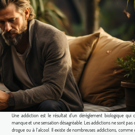
Une addiction est le résultat d’un dérèglement biologique qui c
manque et une sensation désagréable. Les addictions ne sont pas q
drogue ou à l’alcool. Il existe de nombreuses addictions, comme c