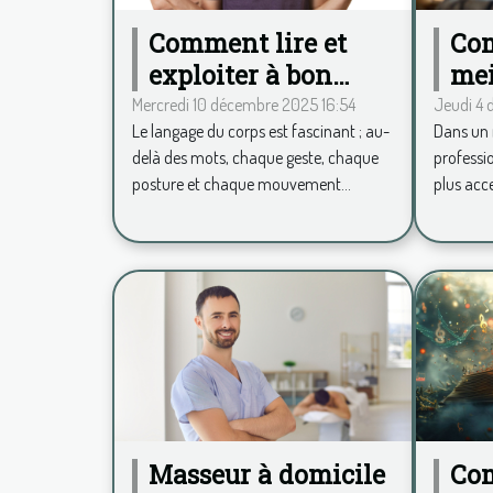
Comment lire et
Com
exploiter à bon
mei
escient le langage
pro
Mercredi 10 décembre 2025 16:54
Jeudi 4
Le langage du corps est fascinant ; au-
Dans un 
du corps ?
en 
delà des mots, chaque geste, chaque
professi
posture et chaque mouvement...
plus acces
Masseur à domicile
Com