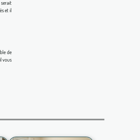
 serait
s et il
ible de
il vous