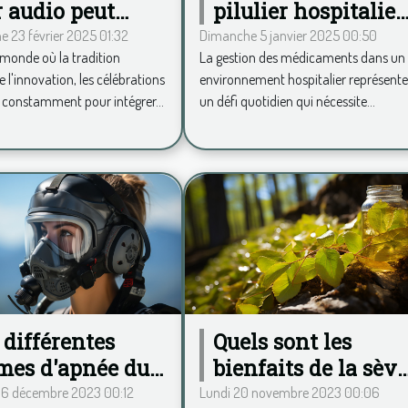
r audio peut
pilulier hospitalier
nsformer votre
idéal pour
 23 février 2025 01:32
Dimanche 5 janvier 2025 00:50
monde où la tradition
La gestion des médicaments dans un
ébration
améliorer la
 l'innovation, les célébrations
environnement hospitalier représent
gestion des
 constamment pour intégrer...
un défi quotidien qui nécessite...
médicaments
 différentes
Quels sont les
mes d'apnée du
bienfaits de la sèv
mmeil
de bouleau pour la
 6 décembre 2023 00:12
Lundi 20 novembre 2023 00:06