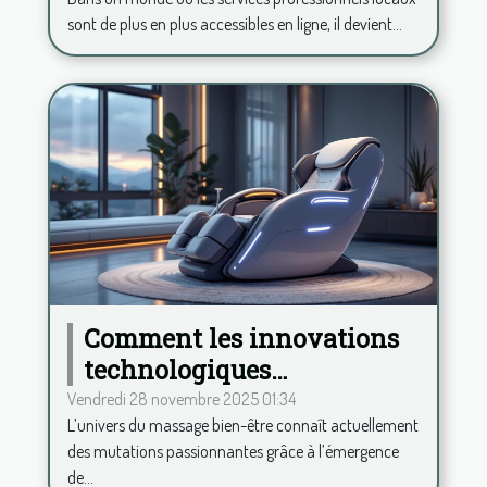
ligne ?
sont de plus en plus accessibles en ligne, il devient...
Comment les innovations
technologiques
transforment-elles le
Vendredi 28 novembre 2025 01:34
L’univers du massage bien-être connaît actuellement
secteur du massage bien-
des mutations passionnantes grâce à l’émergence
être ?
de...