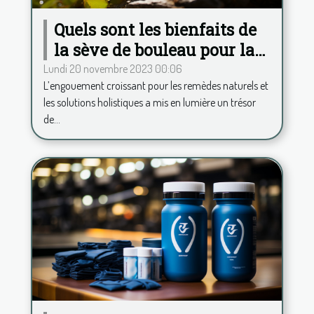
Quels sont les bienfaits de
la sève de bouleau pour la
santé ?
Lundi 20 novembre 2023 00:06
L’engouement croissant pour les remèdes naturels et
les solutions holistiques a mis en lumière un trésor
de...