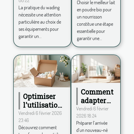
00:22
conseils
Choisir le meilleur lait
poudre
La pratique du wading
en poudre bio pour
pour choisir
bio pour
nécessite une attention
un nourrisson
ses
votre
particulière au choix de
constitue une étape
équipements
ses équipements pour
bébé?
essentielle pour
garantir un...
garantir une...
Comment
Optimiser
adapter
l'utilisation
votre
Vendredi 6 février
des couches
Vendredi 6 février 2026
2026 18:24
maison à
23:46
bio via un
Préparer l’arrivée
l'arrivée
Découvrez comment
abonnement
d’un nouveau-né