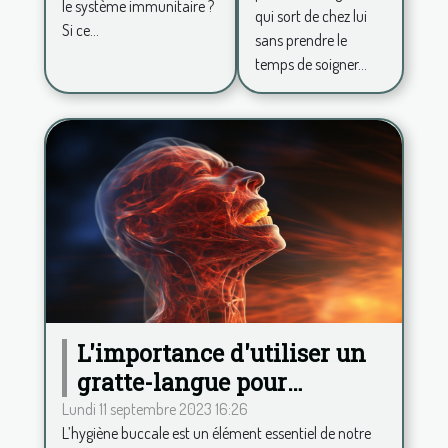
le système immunitaire ?
et avoir
qui sort de chez lui
Si ce...
sans prendre le
plus de
temps de soigner...
confiance
en soi ?
L'importance d'utiliser un
gratte-langue pour
maintenir une haleine
Lundi 11 septembre 2023 16:26
L’hygiène buccale est un élément essentiel de notre
fraîche