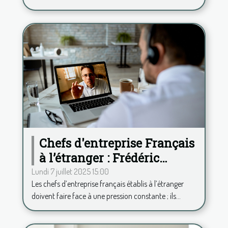
Chefs d'entreprise Français
à l’étranger : Frédéric
Duplessy propose une
Lundi 7 juillet 2025 15:00
Les chefs d’entreprise français établis à l’étranger
analyse psy à distance
doivent faire face à une pression constante ; ils...