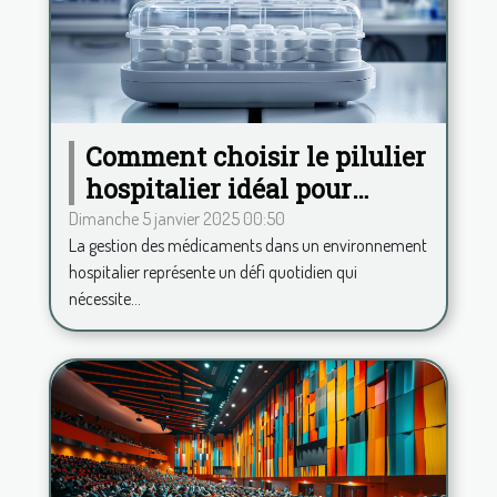
Comment choisir le pilulier
hospitalier idéal pour
améliorer la gestion des
Dimanche 5 janvier 2025 00:50
La gestion des médicaments dans un environnement
médicaments
hospitalier représente un défi quotidien qui
nécessite...