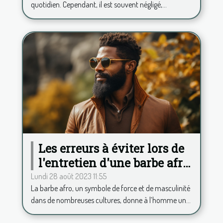
quotidien. Cependant, il est souvent négligé,...
Les erreurs à éviter lors de
l'entretien d'une barbe afro
pour toujours rester chic
Lundi 28 août 2023 11:55
La barbe afro, un symbole de force et de masculinité
dans de nombreuses cultures, donne à l’homme un...