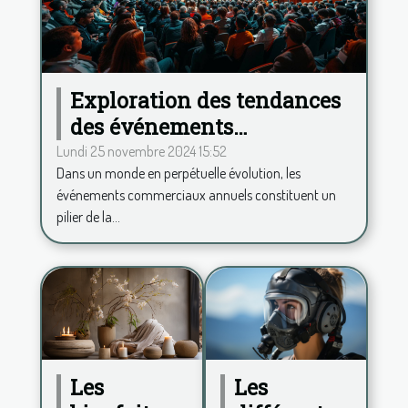
Exploration des tendances
des événements
commerciaux annuels et
Lundi 25 novembre 2024 15:52
Dans un monde en perpétuelle évolution, les
leur impact
événements commerciaux annuels constituent un
pilier de la...
Les
Les