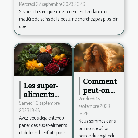
Hydrafacial
Mercredi 27 septembre 2023 20:46
Si vous êtes en quête de la dernière tendance en
matière de soins de la peau, ne cherchez pas plus loin
que...
Comment
Les super-
peut-on
aliments
procéder
Vendredi 15
pour
Samedi 16 septembre
septembre 2023
pour se
2023 18:48
renforcer le
19:26
sentir
Avez-vous déjà entendu
système
Nous sommes dans
belle au
parler des super-aliments
un monde où on
immunitaire
et de leurs bienfaits pour
quotidien
pointe du doigt celui