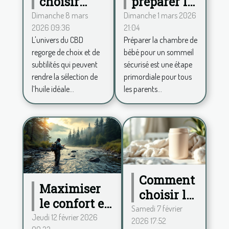
choisir
préparer la
entre
chambre
Dimanche 8 mars
Dimanche 1 mars 2026
2026 09:36
21:04
spectre
de bébé
L'univers du CBD
Préparer la chambre de
complet et
pour un
regorge de choix et de
bébé pour un sommeil
large pour
sommeil
subtilités qui peuvent
sécurisé est une étape
votre huile
sécurisé ?
rendre la sélection de
primordiale pour tous
de CBD ?
l’huile idéale...
les parents...
Comment
Maximiser
choisir le
le confort en
meilleur
Samedi 7 février
wading :
Jeudi 12 février 2026
2026 17:52
lait en