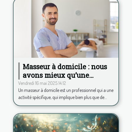
Masseur à domicile : nous
avons mieux qu’une
application pour calculer
Vendredi 16 mai 2025 14:12
Un masseur à domicile est un professionnel qui a une
vos frais kilométriques !
activité spécifique, qui implique bien plus que de...