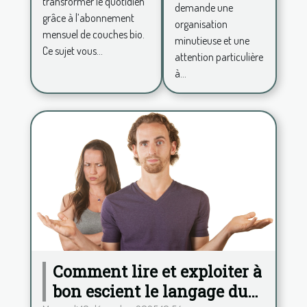
d'un
transformer le quotidien
demande une
mensuel
grâce à l’abonnement
nouveau-
organisation
mensuel de couches bio.
né?
minutieuse et une
Ce sujet vous...
attention particulière
à...
Comment lire et exploiter à
bon escient le langage du