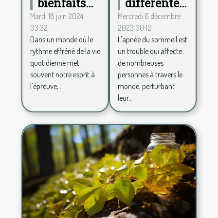
différentes
bienfaits
formes
de la
Mercredi 6 décembre
Mardi 18 juin 2024
2023 00:12
03:32
d'apnée du
décoration
L'apnée du sommeil est
Dans un monde où le
sommeil
zen pour
un trouble qui affecte
rythme effréné de la vie
un espace
de nombreuses
quotidienne met
de vie
personnes à travers le
souvent notre esprit à
apaisant
monde, perturbant
l'épreuve,...
leur...