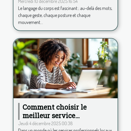
corps ?
Mercredi 10 décembre 2025 16:54
Le langage du corps est fascinant ; au-delà des mots,
chaque geste, chaque posture et chaque
mouvement...
Comment choisir le
meilleur service
professionnel local en
Jeudi 4 décembre 2025 00:38
Dans un monde où les services professionnels locaux