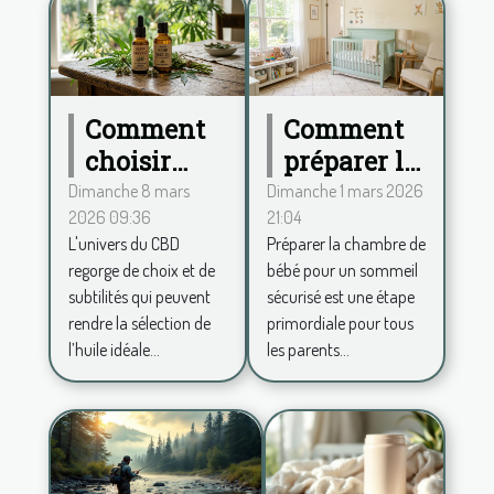
Comment
Comment
choisir
préparer la
entre
chambre
Dimanche 8 mars
Dimanche 1 mars 2026
2026 09:36
21:04
spectre
de bébé
L'univers du CBD
Préparer la chambre de
complet et
pour un
regorge de choix et de
bébé pour un sommeil
large pour
sommeil
subtilités qui peuvent
sécurisé est une étape
votre huile
sécurisé ?
rendre la sélection de
primordiale pour tous
de CBD ?
l’huile idéale...
les parents...