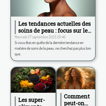
Les tendances actuelles des
soins de peau : focus sur le
Hydrafacial
Mercredi 27 septembre 2023 20:46
Si vous êtes en quête de la dernière tendance en
matière de soins de la peau, ne cherchez pas plus loin
que...
Comment
Les super-
peut-on