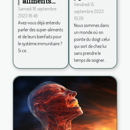
aliments
procéder
Vendredi 15
pour
Samedi 16 septembre
septembre 2023
pour se
2023 18:48
renforcer le
19:26
sentir
Avez-vous déjà entendu
système
Nous sommes dans
belle au
parler des super-aliments
un monde où on
immunitaire
et de leurs bienfaits pour
quotidien
pointe du doigt celui
le système immunitaire ?
et avoir
qui sort de chez lui
Si ce...
sans prendre le
plus de
temps de soigner...
confiance
en soi ?