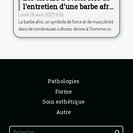
l'entretien d'une barbe afro
pour toujours rester chic
Lundi 28 août 2023 11:55
La barbe afro, un symbole de force et de masculinité
dans de nombreuses cultures, donne à l’homme un...
Pathologies
Forme
Soin esthétique
Autre