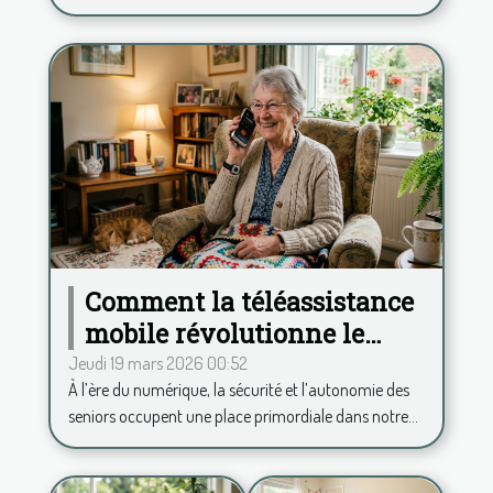
Comment la téléassistance
mobile révolutionne le
quotidien des seniors ?
Jeudi 19 mars 2026 00:52
À l’ère du numérique, la sécurité et l’autonomie des
seniors occupent une place primordiale dans notre...