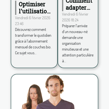
Comment
Optimiser
adapter
l'utilisation
votre
Vendredi 6 février
des couches
Vendredi 6 février 2026
2026 18:24
maison à
23:46
bio via un
Préparer l’arrivée
l'arrivée
Découvrez comment
abonnement
d’un nouveau-né
d'un
transformer le quotidien
demande une
mensuel
grâce à l’abonnement
nouveau-
organisation
mensuel de couches bio.
né?
minutieuse et une
Ce sujet vous...
attention particulière
à...