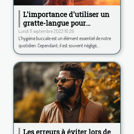
L'importance d'utiliser un
gratte-langue pour
maintenir une haleine
Lundi 11 septembre 2023 16:26
L’hygiène buccale est un élément essentiel de notre
fraîche
quotidien. Cependant, il est souvent négligé,...
Les erreurs à éviter lors de