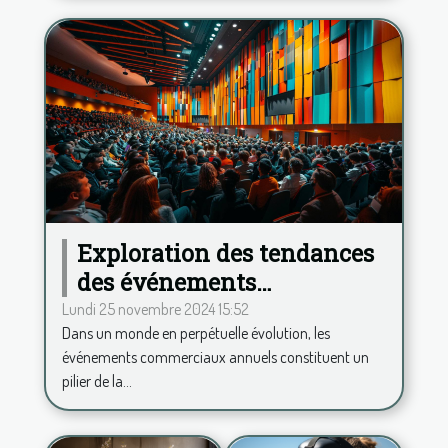
Exploration des tendances
des événements
commerciaux annuels et
Lundi 25 novembre 2024 15:52
Dans un monde en perpétuelle évolution, les
leur impact
événements commerciaux annuels constituent un
pilier de la...