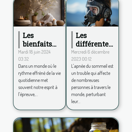
Les
Les
différentes
bienfaits
formes
de la
Mercredi 6 décembre
Mardi 18 juin 2024
2023 00:12
03:32
d'apnée du
décoration
L'apnée du sommeil est
Dans un monde où le
sommeil
zen pour
un trouble qui affecte
rythme effréné de la vie
un espace
de nombreuses
quotidienne met
de vie
personnes à travers le
souvent notre esprit à
apaisant
monde, perturbant
l'épreuve,...
leur...