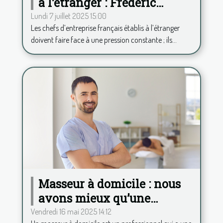
à l’étranger : Frédéric
Duplessy propose une
Lundi 7 juillet 2025 15:00
Les chefs d’entreprise français établis à l’étranger
analyse psy à distance
doivent faire face à une pression constante ; ils...
Masseur à domicile : nous
avons mieux qu’une
application pour calculer
Vendredi 16 mai 2025 14:12