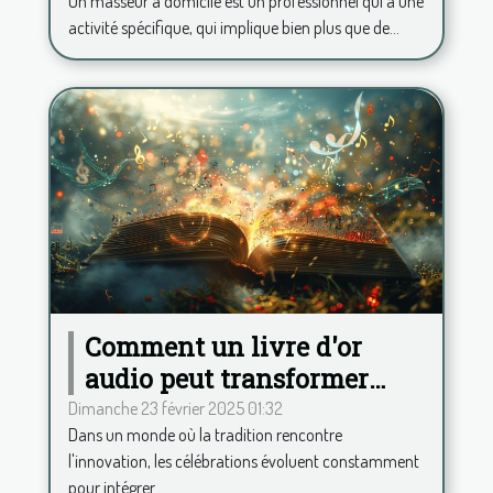
Un masseur à domicile est un professionnel qui a une
vos frais kilométriques !
activité spécifique, qui implique bien plus que de...
Comment un livre d'or
audio peut transformer
votre célébration
Dimanche 23 février 2025 01:32
Dans un monde où la tradition rencontre
l'innovation, les célébrations évoluent constamment
pour intégrer...