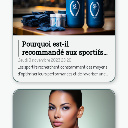
Pourquoi est-il
recommandé aux sportifs
de consommer de la
Jeudi 9 novembre 2023 23:26
Les sportifs recherchent constamment des moyens
phycocyanine ?
d'optimiser leurs performances et de favoriser une...