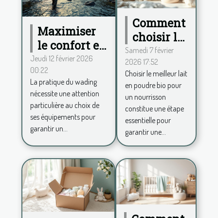
Comment
Maximiser
choisir le
le confort en
meilleur
Samedi 7 février
wading :
Jeudi 12 février 2026
2026 17:52
lait en
00:22
conseils
Choisir le meilleur lait
poudre
La pratique du wading
en poudre bio pour
pour choisir
bio pour
nécessite une attention
un nourrisson
ses
votre
particulière au choix de
constitue une étape
équipements
ses équipements pour
bébé?
essentielle pour
garantir un...
garantir une...