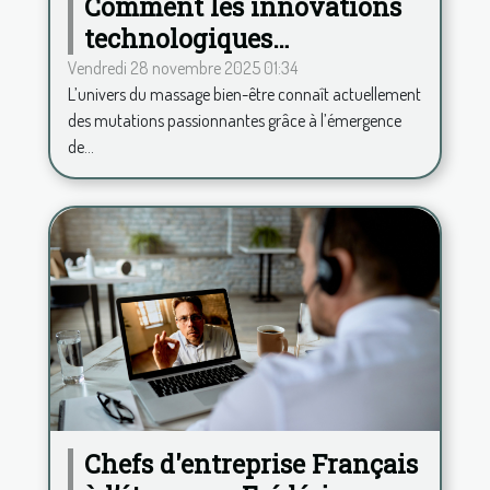
Comment les innovations
technologiques
transforment-elles le
Vendredi 28 novembre 2025 01:34
L’univers du massage bien-être connaît actuellement
secteur du massage bien-
des mutations passionnantes grâce à l’émergence
être ?
de...
Chefs d'entreprise Français