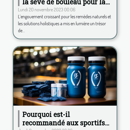
la sève de bouleau pour la
santé ?
Lundi 20 novembre 2023 00:06
L’engouement croissant pour les remèdes naturels et
les solutions holistiques a mis en lumière un trésor
de...
Pourquoi est-il
recommandé aux sportifs