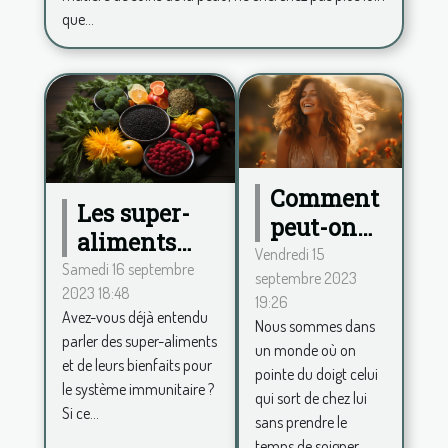
que...
Comment
Les super-
peut-on
aliments
procéder
Vendredi 15
pour
Samedi 16 septembre
septembre 2023
pour se
2023 18:48
renforcer le
19:26
sentir
Avez-vous déjà entendu
système
Nous sommes dans
belle au
parler des super-aliments
un monde où on
immunitaire
et de leurs bienfaits pour
quotidien
pointe du doigt celui
le système immunitaire ?
et avoir
qui sort de chez lui
Si ce...
sans prendre le
plus de
temps de soigner...