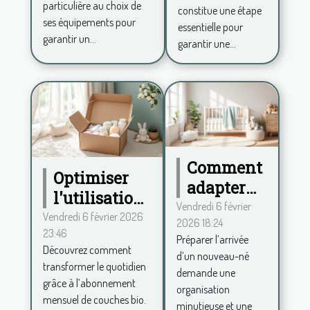
ses
votre
particulière au choix de
constitue une étape
équipements
ses équipements pour
bébé?
essentielle pour
garantir un...
garantir une...
Comment
Optimiser
adapter
l'utilisation
votre
Vendredi 6 février
des couches
Vendredi 6 février 2026
2026 18:24
maison à
23:46
bio via un
Préparer l’arrivée
l'arrivée
Découvrez comment
abonnement
d’un nouveau-né
d'un
transformer le quotidien
demande une
mensuel
grâce à l’abonnement
nouveau-
organisation
mensuel de couches bio.
né?
minutieuse et une