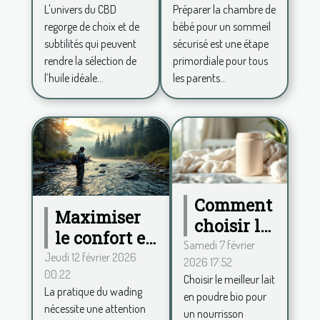
L'univers du CBD
Préparer la chambre de
complet et
pour un
regorge de choix et de
bébé pour un sommeil
large pour
sommeil
subtilités qui peuvent
sécurisé est une étape
votre huile
sécurisé ?
rendre la sélection de
primordiale pour tous
de CBD ?
l’huile idéale...
les parents...
Comment
Maximiser
choisir le
le confort en
meilleur
Samedi 7 février
wading :
Jeudi 12 février 2026
2026 17:52
lait en
00:22
conseils
Choisir le meilleur lait
poudre
La pratique du wading
en poudre bio pour
pour choisir
bio pour
nécessite une attention
un nourrisson