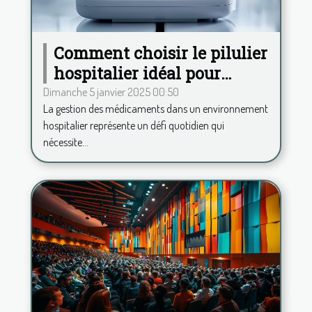
Comment choisir le pilulier
hospitalier idéal pour
améliorer la gestion des
Dimanche 5 janvier 2025 00:50
La gestion des médicaments dans un environnement
médicaments
hospitalier représente un défi quotidien qui
nécessite...