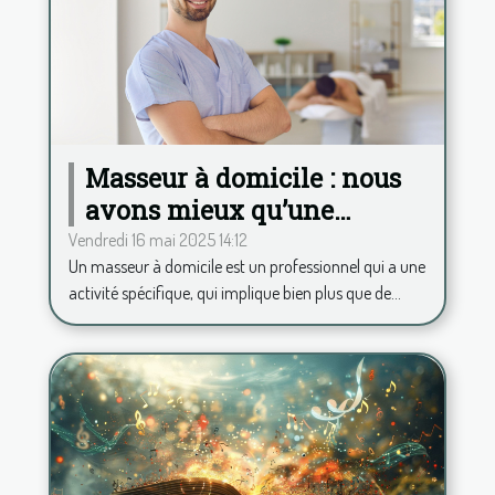
Masseur à domicile : nous
avons mieux qu’une
application pour calculer
Vendredi 16 mai 2025 14:12
Un masseur à domicile est un professionnel qui a une
vos frais kilométriques !
activité spécifique, qui implique bien plus que de...