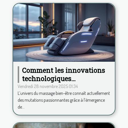
Comment les innovations
technologiques
transforment-elles le
Vendredi 28 novembre 2025 01:34
L’univers du massage bien-être connaît actuellement
secteur du massage bien-
des mutations passionnantes grâce à l’émergence
être ?
de...