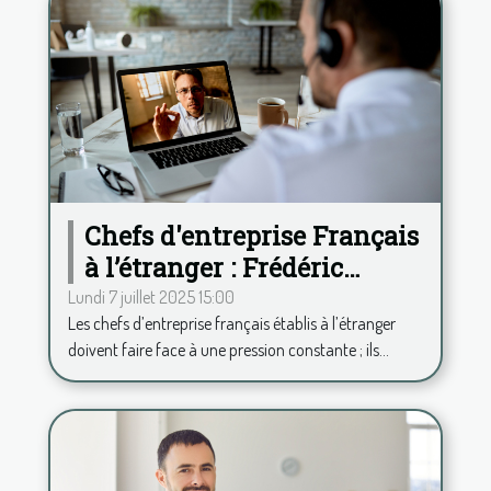
Chefs d'entreprise Français
à l’étranger : Frédéric
Duplessy propose une
Lundi 7 juillet 2025 15:00
Les chefs d’entreprise français établis à l’étranger
analyse psy à distance
doivent faire face à une pression constante ; ils...