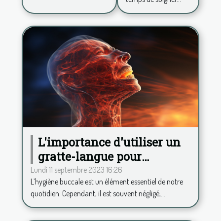
confiance
en soi ?
L'importance d'utiliser un
gratte-langue pour
maintenir une haleine
Lundi 11 septembre 2023 16:26
L’hygiène buccale est un élément essentiel de notre
fraîche
quotidien. Cependant, il est souvent négligé,...