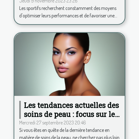
de consommer de la
Jeudi 9 novembre 2023 23:26
Les sportifs recherchent constamment des moyens
phycocyanine ?
d'optimiser leurs performances et de favoriser une...
Les tendances actuelles des
soins de peau : focus sur le
Hydrafacial
Mercredi 27 septembre 2023 20:46
Si vous êtes en quête de la dernière tendance en
matière de soins de la peau, ne cherchez pas plus loin