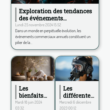
Exploration des tendances
des événements
commerciaux annuels et
Lundi 25 novembre 2024 15:52
Dans un monde en perpétuelle évolution, les
leur impact
événements commerciaux annuels constituent un
pilier de la...
Les
Les
différentes
bienfaits
formes
de la
Mercredi 6 décembre
Mardi 18 juin 2024
2023 00:12
03:32
d'apnée du
décoration