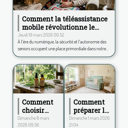
Comment la téléassistance
mobile révolutionne le
quotidien des seniors ?
Jeudi 19 mars 2026 00:52
À l’ère du numérique, la sécurité et l’autonomie des
seniors occupent une place primordiale dans notre...
Comment
Comment
choisir
préparer la
entre
chambre
Dimanche 8 mars
Dimanche 1 mars 2026
2026 09:36
21:04
spectre
de bébé