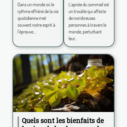
L'apnée du sommeil est
Dans un monde où le
sommeil
zen pour
un trouble qui affecte
rythme effréné de la vie
un espace
de nombreuses
quotidienne met
de vie
personnes à travers le
souvent notre esprit à
apaisant
monde, perturbant
l'épreuve,...
leur...
Quels sont les bienfaits de