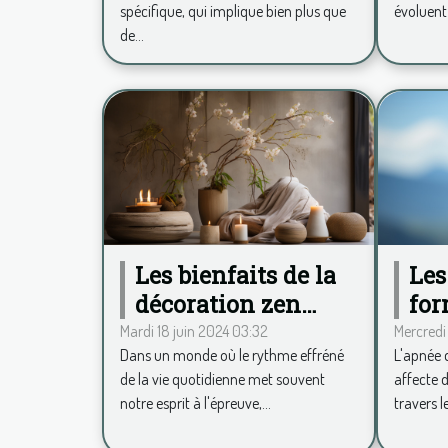
spécifique, qui implique bien plus que
évoluent
!
de...
Les
Les bienfaits de la
for
décoration zen
so
pour un espace de
Mercredi
Mardi 18 juin 2024 03:32
L'apnée 
Dans un monde où le rythme effréné
vie apaisant
affecte 
de la vie quotidienne met souvent
travers l
notre esprit à l'épreuve,...