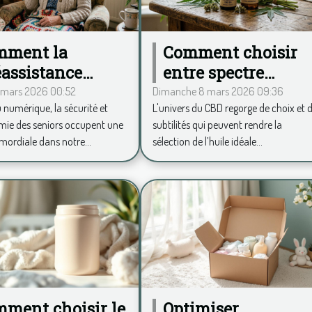
mment la
Comment choisir
éassistance
entre spectre
ile
complet et large
 mars 2026 00:52
Dimanche 8 mars 2026 09:36
u numérique, la sécurité et
L'univers du CBD regorge de choix et 
olutionne le
pour votre huile de
mie des seniors occupent une
subtilités qui peuvent rendre la
tidien des
CBD ?
mordiale dans notre...
sélection de l’huile idéale...
iors ?
ment choisir le
Optimiser