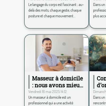
Le langage du corps est fascinant ; au-
Dans un 
du corps ?
en 
delà des mots, chaque geste, chaque
professi
posture et chaque mouvement...
plus acces
Masseur à domicile
Com
: nous avons mieux
d'o
qu’une application
tra
Vendredi 16 mai 2025 14:12
Dimanche
Un masseur à domicile est un
Dans un 
pour calculer vos
cél
professionnel qui a une activité
rencontre
frais kilométriques