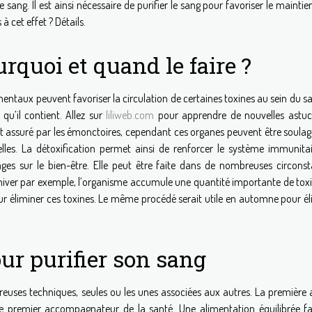
 sang. Il est ainsi nécessaire de purifier le sang pour favoriser le maintie
à cet effet ? Détails.
urquoi et quand le faire ?
ementaux peuvent favoriser la circulation de certaines toxines au sein du s
 qu’il contient. Allez sur
liliweb.com
pour apprendre de nouvelles astuc
ent assuré par les émonctoires, cependant ces organes peuvent être soula
relles. La détoxification permet ainsi de renforcer le système immunitai
s sur le bien-être. Elle peut être faite dans de nombreuses circonst
hiver par exemple, l’organisme accumule une quantité importante de toxi
our éliminer ces toxines. Le même procédé serait utile en automne pour él
ur purifier son sang
euses techniques, seules ou les unes associées aux autres. La première 
t le premier accompagnateur de la santé. Une alimentation équilibrée fa