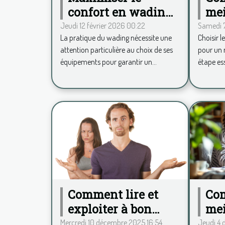
confort en wading :
mei
conseils pour
pou
Jeudi 12 février 2026 00:22
Samedi 7
La pratique du wading nécessite une
Choisir l
choisir ses
vot
attention particulière au choix de ses
pour un 
équipements
équipements pour garantir un...
étape ess
Comment lire et
Com
exploiter à bon
mei
escient le langage
pro
Mercredi 10 décembre 2025 16:54
Jeudi 4