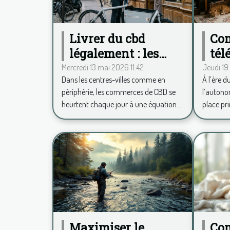
Livrer du cbd
Co
légalement : les
tél
défis quotidiens des
mob
Mercredi 13 mai 2026 11:42
Jeudi 19
Dans les centres-villes comme en
À l’ère d
commerces
rév
périphérie, les commerces de CBD se
l’autono
français
quo
heurtent chaque jour à une équation...
place pri
sen
Maximiser le
Com