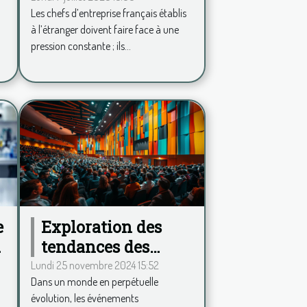
Les chefs d’entreprise français établis
Duplessy propose
à l’étranger doivent faire face à une
une analyse psy à
pression constante ; ils...
?
distance
e
Exploration des
tendances des
événements
Lundi 25 novembre 2024 15:52
Dans un monde en perpétuelle
commerciaux
e
évolution, les événements
annuels et leur