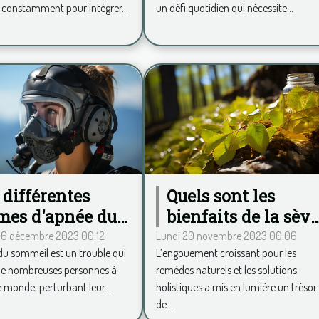
 constamment pour intégrer...
un défi quotidien qui nécessite...
médicaments
 différentes
Quels sont les
mes d'apnée du
bienfaits de la sèv
mmeil
de bouleau pour la
 6 décembre 2023 00:12
Lundi 20 novembre 2023 00:06
du sommeil est un trouble qui
L’engouement croissant pour les
santé ?
de nombreuses personnes à
remèdes naturels et les solutions
e monde, perturbant leur...
holistiques a mis en lumière un trésor
de...