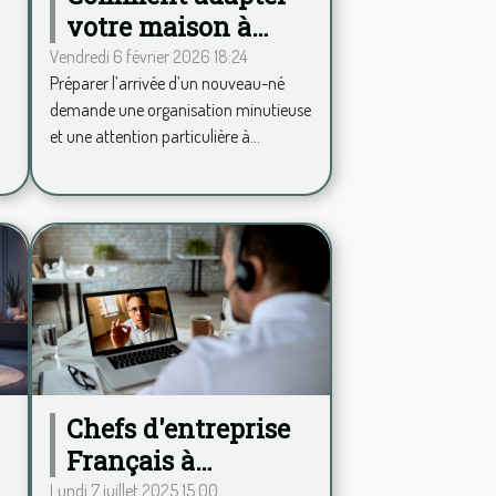
votre maison à
l'arrivée d'un
Vendredi 6 février 2026 18:24
Préparer l’arrivée d’un nouveau-né
nouveau-né?
demande une organisation minutieuse
et une attention particulière à...
Chefs d'entreprise
Français à
l’étranger : Frédéric
Lundi 7 juillet 2025 15:00