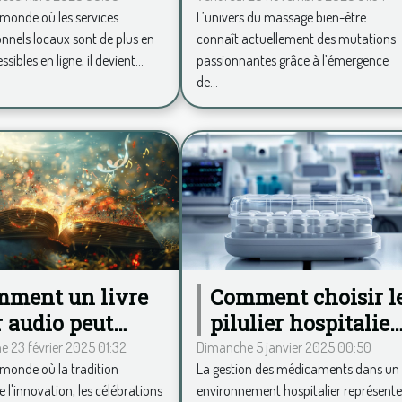
monde où les services
L’univers du massage bien-être
ligne ?
transforment-elles
onnels locaux sont de plus en
connaît actuellement des mutations
le secteur du
sibles en ligne, il devient...
passionnantes grâce à l’émergence
massage bien-être 
de...
ment un livre
Comment choisir l
r audio peut
pilulier hospitalier
nsformer votre
idéal pour
 23 février 2025 01:32
Dimanche 5 janvier 2025 00:50
monde où la tradition
La gestion des médicaments dans un
ébration
améliorer la
 l'innovation, les célébrations
environnement hospitalier représent
gestion des