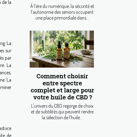
n de la
À l’ère du numérique, la sécurité et
l’autonomie des seniors occupent
une place primordiale dans...
ang. La
es sur
gés par
re. La
ances,
Comment choisir
ne. La
entre spectre
iminer
complet et large pour
votre huile de CBD ?
L'univers du CBD regorge de choix
et de subtilités qui peuvent rendre
la sélection de l’huile...
astuce
ite de