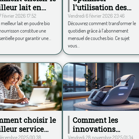
lleur lait en
l'utilisation des
dre bio pour
couches bio via un
 février 2026 17:52
Vendredi 6 février 2026 23:46
e meilleur lait en poudre bio
Découvrez comment transformer le
re bébé?
abonnement
nourrisson constitue une
quotidien grâce à l’abonnement
mensuel
entielle pour garantir une...
mensuel de couches bio. Ce sujet
vous...
ment choisir le
Comment les
lleur service
innovations
fessionnel local
technologiques
 décembre 2025 00:38
Vendredi 28 novembre 2025 01:34