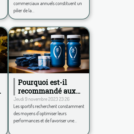
commerciaux annuels constituent un
impact
pilier de la...
Pourquoi est-il
e
recommandé aux
sportifs de
Jeudi 9 novembre 2023 23:26
Les sportifs recherchent constamment
consommer de la
des moyens d'optimiser leurs
phycocyanine ?
performances et de favoriser une...