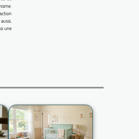
nisme.
action
 aussi,
ssi une