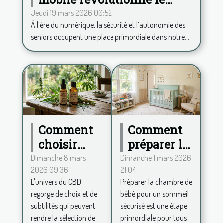
quotidien des seniors ?
Jeudi 19 mars 2026 00:52
À l’ère du numérique, la sécurité et l’autonomie des
seniors occupent une place primordiale dans notre...
Comment
Comment
choisir
préparer la
entre
chambre
Dimanche 8 mars
Dimanche 1 mars 2026
2026 09:36
21:04
spectre
de bébé
L'univers du CBD
Préparer la chambre de
complet et
pour un
regorge de choix et de
bébé pour un sommeil
large pour
sommeil
subtilités qui peuvent
sécurisé est une étape
votre huile
sécurisé ?
rendre la sélection de
primordiale pour tous