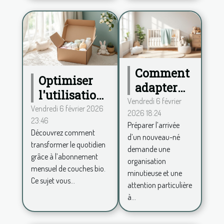
Comment
Optimiser
adapter
l'utilisation
votre
Vendredi 6 février
des couches
Vendredi 6 février 2026
2026 18:24
maison à
23:46
bio via un
Préparer l’arrivée
l'arrivée
Découvrez comment
abonnement
d’un nouveau-né
d'un
transformer le quotidien
demande une
mensuel
grâce à l’abonnement
nouveau-
organisation
mensuel de couches bio.
né?
minutieuse et une
Ce sujet vous...
attention particulière
à...