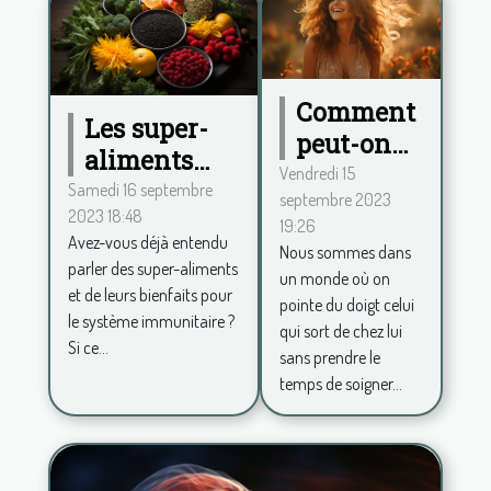
Comment
Les super-
peut-on
aliments
procéder
Vendredi 15
pour
Samedi 16 septembre
septembre 2023
pour se
2023 18:48
renforcer le
19:26
sentir
Avez-vous déjà entendu
système
Nous sommes dans
belle au
parler des super-aliments
un monde où on
immunitaire
et de leurs bienfaits pour
quotidien
pointe du doigt celui
le système immunitaire ?
et avoir
qui sort de chez lui
Si ce...
sans prendre le
plus de
temps de soigner...
confiance
en soi ?