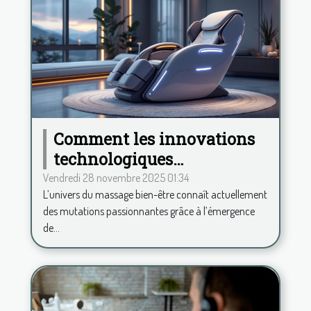
Comment les innovations
technologiques
transforment-elles le
Vendredi 28 novembre 2025 01:34
L’univers du massage bien-être connaît actuellement
secteur du massage bien-
des mutations passionnantes grâce à l’émergence
être ?
de...