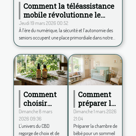
Comment la téléassistance
mobile révolutionne le
quotidien des seniors ?
Jeudi 19 mars 2026 00:52
À l’ère du numérique, la sécurité et l’autonomie des
seniors occupent une place primordiale dans notre...
Comment
Comment
choisir
préparer la
entre
chambre
Dimanche 8 mars
Dimanche 1 mars 2026
2026 09:36
21:04
spectre
de bébé
L'univers du CBD
Préparer la chambre de
complet et
pour un
regorge de choix et de
bébé pour un sommeil