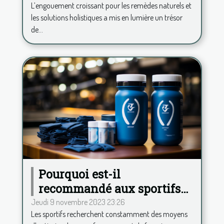
L’engouement croissant pour les remèdes naturels et
les solutions holistiques a mis en lumière un trésor
de...
Pourquoi est-il
recommandé aux sportifs
de consommer de la
Jeudi 9 novembre 2023 23:26
Les sportifs recherchent constamment des moyens
phycocyanine ?