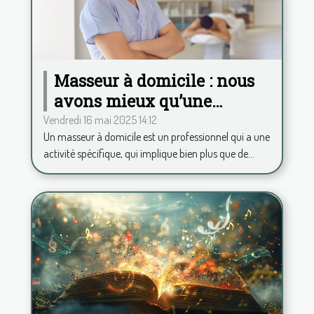
Masseur à domicile : nous
avons mieux qu’une
application pour calculer
Vendredi 16 mai 2025 14:12
Un masseur à domicile est un professionnel qui a une
vos frais kilométriques !
activité spécifique, qui implique bien plus que de...