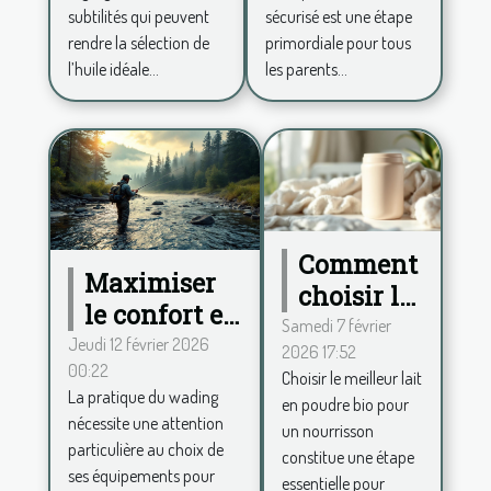
large pour
sommeil
subtilités qui peuvent
sécurisé est une étape
votre huile
sécurisé ?
rendre la sélection de
primordiale pour tous
de CBD ?
l’huile idéale...
les parents...
Comment
Maximiser
choisir le
le confort en
meilleur
Samedi 7 février
wading :
Jeudi 12 février 2026
2026 17:52
lait en
00:22
conseils
Choisir le meilleur lait
poudre
La pratique du wading
en poudre bio pour
pour choisir
bio pour
nécessite une attention
un nourrisson
ses
votre
particulière au choix de
constitue une étape
équipements
ses équipements pour
bébé?
essentielle pour