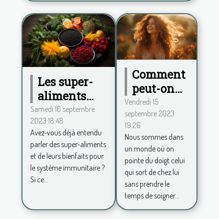
Comment
Les super-
peut-on
aliments
procéder
Vendredi 15
pour
Samedi 16 septembre
septembre 2023
pour se
2023 18:48
renforcer le
19:26
sentir
Avez-vous déjà entendu
système
Nous sommes dans
belle au
parler des super-aliments
un monde où on
immunitaire
et de leurs bienfaits pour
quotidien
pointe du doigt celui
le système immunitaire ?
et avoir
qui sort de chez lui
Si ce...
sans prendre le
plus de
temps de soigner...
confiance
en soi ?