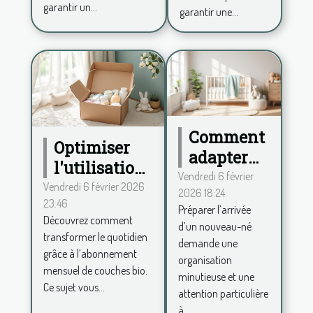
garantir un...
garantir une...
Comment
Optimiser
adapter
l'utilisation
votre
Vendredi 6 février
des couches
Vendredi 6 février 2026
2026 18:24
maison à
23:46
bio via un
Préparer l’arrivée
l'arrivée
Découvrez comment
abonnement
d’un nouveau-né
d'un
transformer le quotidien
demande une
mensuel
grâce à l’abonnement
nouveau-
organisation
mensuel de couches bio.
né?
minutieuse et une
Ce sujet vous...
attention particulière
à...