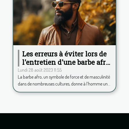
Les erreurs à éviter lors de
l'entretien d'une barbe afro
pour toujours rester chic
Lundi 28 août 2023 11:55
La barbe afro, un symbole de force et de masculinité
dans de nombreuses cultures, donne à l’homme un...