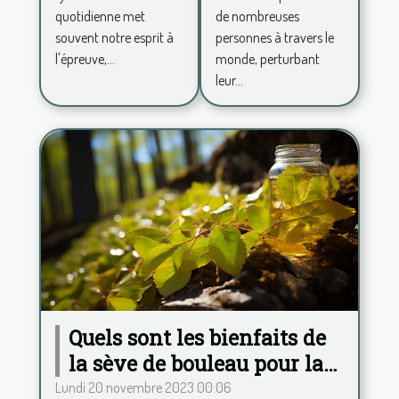
un espace
de nombreuses
quotidienne met
de vie
personnes à travers le
souvent notre esprit à
apaisant
monde, perturbant
l'épreuve,...
leur...
Quels sont les bienfaits de
la sève de bouleau pour la
santé ?
Lundi 20 novembre 2023 00:06