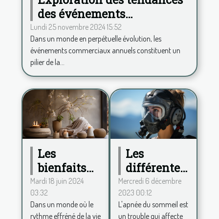
des événements
commerciaux annuels et
Lundi 25 novembre 2024 15:52
Dans un monde en perpétuelle évolution, les
leur impact
événements commerciaux annuels constituent un
pilier de la...
Les
Les
différentes
bienfaits
formes
de la
Mercredi 6 décembre
Mardi 18 juin 2024
2023 00:12
03:32
d'apnée du
décoration
L'apnée du sommeil est
Dans un monde où le
sommeil
zen pour
un trouble qui affecte
rythme effréné de la vie