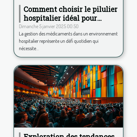
Comment choisir le pilulier
hospitalier idéal pour
améliorer la gestion des
Dimanche 5 janvier 2025 00:50
La gestion des médicaments dans un environnement
médicaments
hospitalier représente un défi quotidien qui
nécessite...
Exploration des tendances