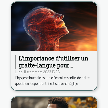
L'importance d'utiliser un
gratte-langue pour
maintenir une haleine
Lundi 11 septembre 2023 16:26
L’hygiène buccale est un élément essentiel de notre
fraîche
quotidien. Cependant, il est souvent négligé,...