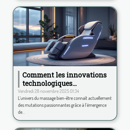
Comment les innovations
technologiques
transforment-elles le
Vendredi 28 novembre 2025 01:34
L’univers du massage bien-être connaît actuellement
secteur du massage bien-
des mutations passionnantes grâce à l’émergence
être ?
de...