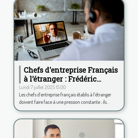
Chefs d'entreprise Français
à l’étranger : Frédéric
Duplessy propose une
Lundi 7 juillet 2025 15:00
Les chefs d’entreprise français établis à l’étranger
analyse psy à distance
doivent faire face à une pression constante ; ils...