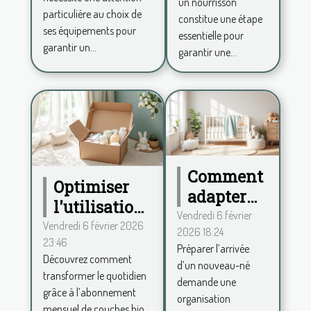
un nourrisson
ses
votre
particulière au choix de
constitue une étape
équipements
ses équipements pour
bébé?
essentielle pour
garantir un...
garantir une...
Comment
Optimiser
adapter
l'utilisation
votre
Vendredi 6 février
des couches
Vendredi 6 février 2026
2026 18:24
maison à
23:46
bio via un
Préparer l’arrivée
l'arrivée
Découvrez comment
abonnement
d’un nouveau-né
d'un
transformer le quotidien
demande une
mensuel
grâce à l’abonnement
nouveau-
organisation
mensuel de couches bio.