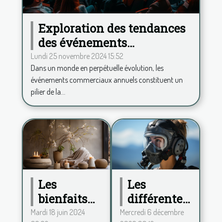
Exploration des tendances
des événements
commerciaux annuels et
Lundi 25 novembre 2024 15:52
Dans un monde en perpétuelle évolution, les
leur impact
événements commerciaux annuels constituent un
pilier de la...
Les
Les
différentes
bienfaits
formes
de la
Mercredi 6 décembre
Mardi 18 juin 2024