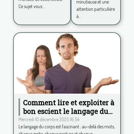
né?
minutieuse et une
Ce sujet vous...
attention particulière
à...
Comment lire et exploiter à
bon escient le langage du
corps ?
Mercredi 10 décembre 2025 16:54
Le langage du corps est fascinant ; au-delà des mots,
chaque geste, chaque posture et chaque