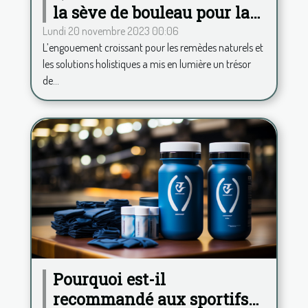
la sève de bouleau pour la
santé ?
Lundi 20 novembre 2023 00:06
L’engouement croissant pour les remèdes naturels et
les solutions holistiques a mis en lumière un trésor
de...
Pourquoi est-il
recommandé aux sportifs