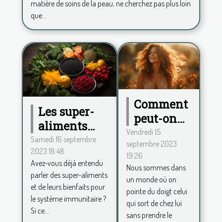
matière de soins de la peau, ne cherchez pas plus loin
que...
Comment
Les super-
peut-on
aliments
procéder
Vendredi 15
pour
Samedi 16 septembre
septembre 2023
pour se
2023 18:48
renforcer le
19:26
sentir
Avez-vous déjà entendu
système
Nous sommes dans
belle au
parler des super-aliments
un monde où on
immunitaire
et de leurs bienfaits pour
quotidien
pointe du doigt celui
le système immunitaire ?
et avoir
qui sort de chez lui
Si ce...
sans prendre le
plus de