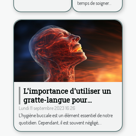
temps de soigner...
confiance
en soi ?
L'importance d'utiliser un
gratte-langue pour
maintenir une haleine
Lundi 11 septembre 2023 16:26
L’hygiène buccale est un élément essentiel de notre
fraîche
quotidien. Cependant, il est souvent négligé,...