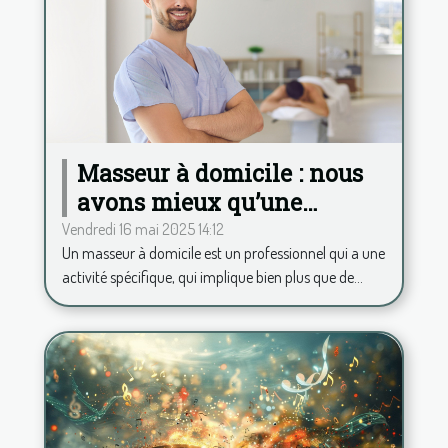
Masseur à domicile : nous
avons mieux qu’une
application pour calculer
Vendredi 16 mai 2025 14:12
Un masseur à domicile est un professionnel qui a une
vos frais kilométriques !
activité spécifique, qui implique bien plus que de...