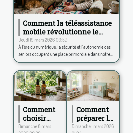
Comment la téléassistance
mobile révolutionne le
quotidien des seniors ?
Jeudi 19 mars 2026 00:52
À l’ère du numérique, la sécurité et l’autonomie des
seniors occupent une place primordiale dans notre...
Comment
Comment
choisir
préparer la
entre
chambre
Dimanche 8 mars
Dimanche 1 mars 2026