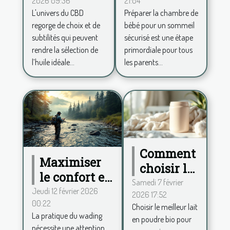
2026 09:36
21:04
spectre
de bébé
L'univers du CBD
Préparer la chambre de
complet et
pour un
regorge de choix et de
bébé pour un sommeil
large pour
sommeil
subtilités qui peuvent
sécurisé est une étape
votre huile
sécurisé ?
rendre la sélection de
primordiale pour tous
de CBD ?
l’huile idéale...
les parents...
Comment
Maximiser
choisir le
le confort en
meilleur
Samedi 7 février
wading :
Jeudi 12 février 2026
2026 17:52
lait en
00:22
conseils
Choisir le meilleur lait
poudre
La pratique du wading
en poudre bio pour
pour choisir
bio pour
nécessite une attention