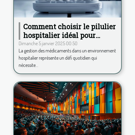
Comment choisir le pilulier
hospitalier idéal pour
améliorer la gestion des
Dimanche 5 janvier 2025 00:50
La gestion des médicaments dans un environnement
médicaments
hospitalier représente un défi quotidien qui
nécessite...