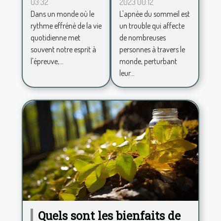
2023 00:12
03:32
d'apnée du
décoration
L'apnée du sommeil est
Dans un monde où le
sommeil
zen pour
un trouble qui affecte
rythme effréné de la vie
un espace
de nombreuses
quotidienne met
de vie
personnes à travers le
souvent notre esprit à
apaisant
monde, perturbant
l'épreuve,...
leur...
Quels sont les bienfaits de