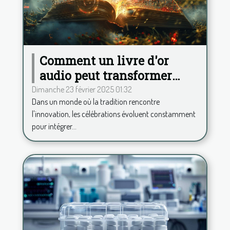
Comment un livre d'or
audio peut transformer
votre célébration
Dimanche 23 février 2025 01:32
Dans un monde où la tradition rencontre
l'innovation, les célébrations évoluent constamment
pour intégrer...