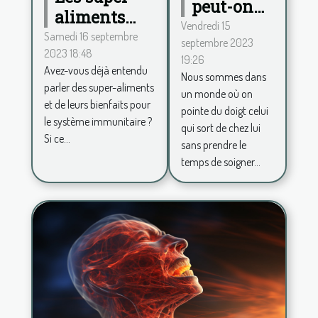
peut-on
aliments
procéder
Vendredi 15
pour
Samedi 16 septembre
septembre 2023
pour se
2023 18:48
renforcer le
19:26
sentir
Avez-vous déjà entendu
système
Nous sommes dans
belle au
parler des super-aliments
un monde où on
immunitaire
et de leurs bienfaits pour
quotidien
pointe du doigt celui
le système immunitaire ?
et avoir
qui sort de chez lui
Si ce...
sans prendre le
plus de
temps de soigner...
confiance
en soi ?