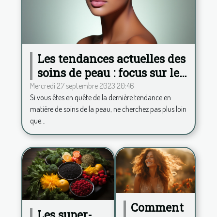
Les tendances actuelles des
soins de peau : focus sur le
Hydrafacial
Mercredi 27 septembre 2023 20:46
Si vous êtes en quête de la dernière tendance en
matière de soins de la peau, ne cherchez pas plus loin
que...
Comment
Les super-