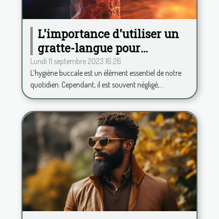
L'importance d'utiliser un
gratte-langue pour
maintenir une haleine
Lundi 11 septembre 2023 16:26
L’hygiène buccale est un élément essentiel de notre
fraîche
quotidien. Cependant, il est souvent négligé,...