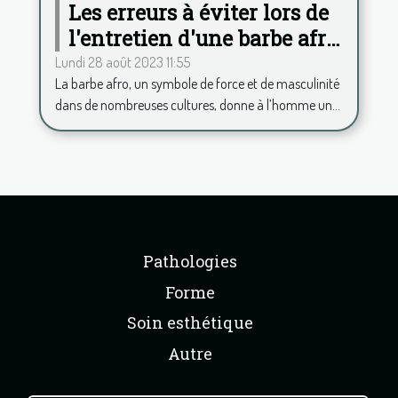
Les erreurs à éviter lors de
l'entretien d'une barbe afro
pour toujours rester chic
Lundi 28 août 2023 11:55
La barbe afro, un symbole de force et de masculinité
dans de nombreuses cultures, donne à l’homme un...
Pathologies
Forme
Soin esthétique
Autre