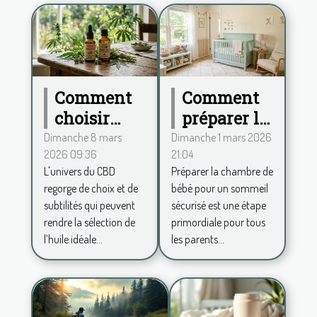
Comment
Comment
choisir
préparer la
entre
chambre
Dimanche 8 mars
Dimanche 1 mars 2026
2026 09:36
21:04
spectre
de bébé
L'univers du CBD
Préparer la chambre de
complet et
pour un
regorge de choix et de
bébé pour un sommeil
large pour
sommeil
subtilités qui peuvent
sécurisé est une étape
votre huile
sécurisé ?
rendre la sélection de
primordiale pour tous
de CBD ?
l’huile idéale...
les parents...