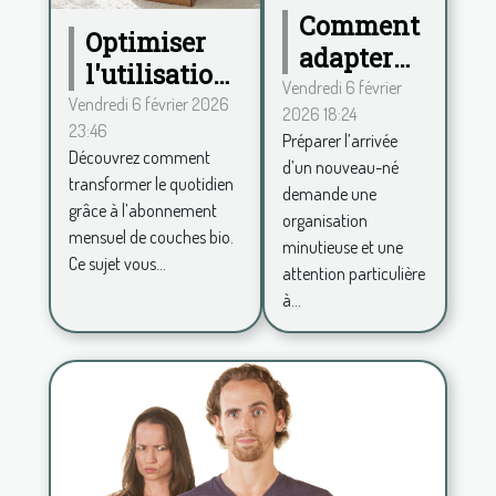
Comment
Optimiser
adapter
l'utilisation
votre
Vendredi 6 février
des couches
Vendredi 6 février 2026
2026 18:24
maison à
23:46
bio via un
Préparer l’arrivée
l'arrivée
Découvrez comment
abonnement
d’un nouveau-né
d'un
transformer le quotidien
demande une
mensuel
grâce à l’abonnement
nouveau-
organisation
mensuel de couches bio.
né?
minutieuse et une
Ce sujet vous...
attention particulière
à...