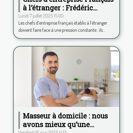
à l’étranger : Frédéric
Duplessy propose une
Lundi 7 juillet 2025 15:00
Les chefs d’entreprise français établis à l’étranger
analyse psy à distance
doivent faire face à une pression constante ; ils...
Masseur à domicile : nous
avons mieux qu’une
Vendredi 16 mai 2025 14:12