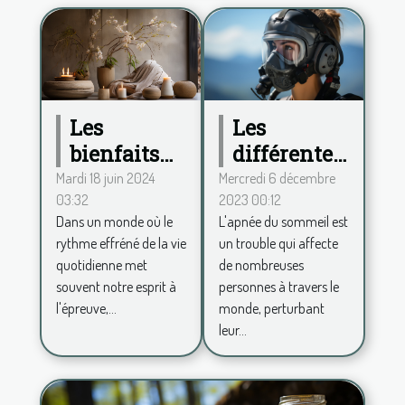
Les
Les
différentes
bienfaits
formes
de la
Mercredi 6 décembre
Mardi 18 juin 2024
2023 00:12
03:32
d'apnée du
décoration
L'apnée du sommeil est
Dans un monde où le
sommeil
zen pour
un trouble qui affecte
rythme effréné de la vie
un espace
de nombreuses
quotidienne met
de vie
personnes à travers le
souvent notre esprit à
apaisant
monde, perturbant
l'épreuve,...
leur...