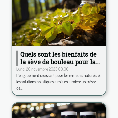
Quels sont les bienfaits de
la sève de bouleau pour la
santé ?
Lundi 20 novembre 2023 00:06
L’engouement croissant pour les remèdes naturels et
les solutions holistiques a mis en lumière un trésor
de...