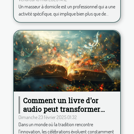
application pour calculer
Un masseur à domicile est un professionnel qui a une
vos frais kilométriques !
activité spécifique, qui implique bien plus que de...
Comment un livre d'or
audio peut transformer
votre célébration
Dimanche 23 février 2025 01:32
Dans un monde où la tradition rencontre
l'innovation, les célébrations évoluent constamment