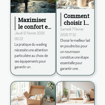
Comment
Maximiser
choisir le
le confort en
meilleur
Samedi 7 février
wading :
Jeudi 12 février 2026
2026 17:52
lait en
00:22
conseils
Choisir le meilleur lait
poudre
La pratique du wading
en poudre bio pour
pour choisir
bio pour
nécessite une attention
un nourrisson
ses
votre
particulière au choix de
constitue une étape
équipements
ses équipements pour
bébé?
essentielle pour
garantir un...
garantir une...