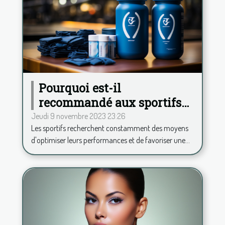
Pourquoi est-il
recommandé aux sportifs
de consommer de la
Jeudi 9 novembre 2023 23:26
Les sportifs recherchent constamment des moyens
phycocyanine ?
d'optimiser leurs performances et de favoriser une...