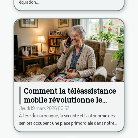
équation...
Comment la téléassistance
mobile révolutionne le
quotidien des seniors ?
Jeudi 19 mars 2026 00:52
À l’ère du numérique, la sécurité et l’autonomie des
seniors occupent une place primordiale dans notre...