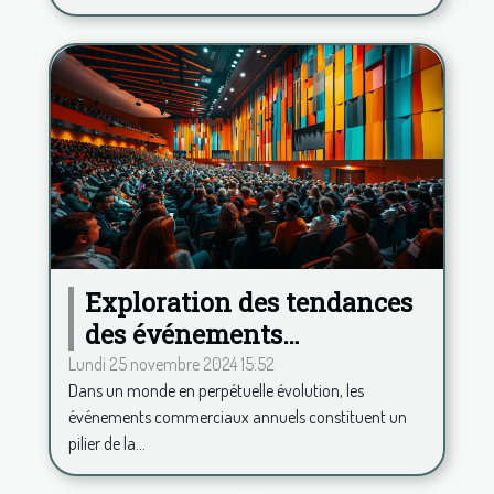
Exploration des tendances
des événements
commerciaux annuels et
Lundi 25 novembre 2024 15:52
Dans un monde en perpétuelle évolution, les
leur impact
événements commerciaux annuels constituent un
pilier de la...