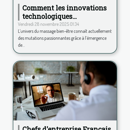
Comment les innovations
technologiques
transforment-elles le
Vendredi 28 novembre 2025 01:34
L’univers du massage bien-être connaît actuellement
secteur du massage bien-
des mutations passionnantes grâce à l’émergence
être ?
de...
Chefs d'entreprise Français