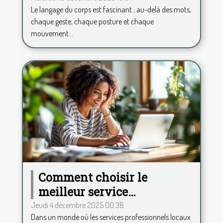
Le langage du corps est fascinant ; au-delà des mots,
chaque geste, chaque posture et chaque
mouvement...
Comment choisir le
meilleur service
professionnel local en
Jeudi 4 décembre 2025 00:38
Dans un monde où les services professionnels locaux
ligne ?