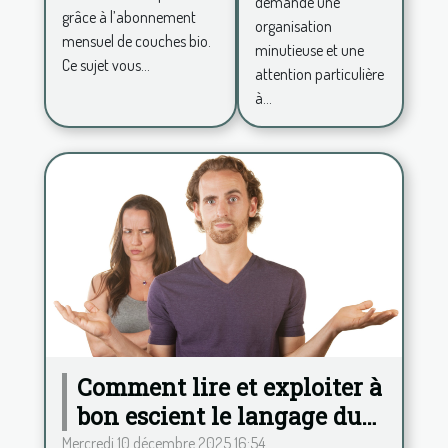
demande une
mensuel
grâce à l’abonnement
nouveau-
organisation
mensuel de couches bio.
né?
minutieuse et une
Ce sujet vous...
attention particulière
à...
Comment lire et exploiter à
bon escient le langage du
corps ?
Mercredi 10 décembre 2025 16:54