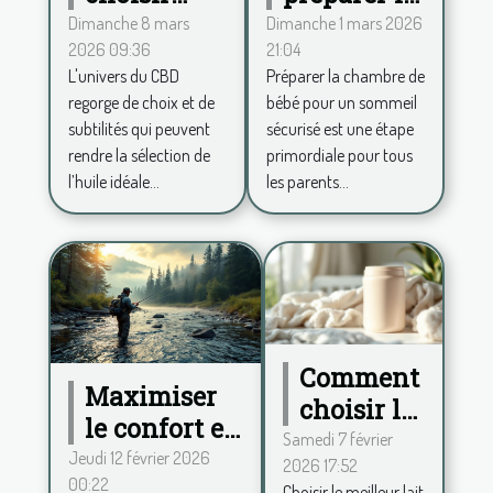
entre
chambre
Dimanche 8 mars
Dimanche 1 mars 2026
2026 09:36
21:04
spectre
de bébé
L'univers du CBD
Préparer la chambre de
complet et
pour un
regorge de choix et de
bébé pour un sommeil
large pour
sommeil
subtilités qui peuvent
sécurisé est une étape
votre huile
sécurisé ?
rendre la sélection de
primordiale pour tous
de CBD ?
l’huile idéale...
les parents...
Comment
Maximiser
choisir le
le confort en
meilleur
Samedi 7 février
wading :
Jeudi 12 février 2026
2026 17:52
lait en
00:22
conseils
Choisir le meilleur lait