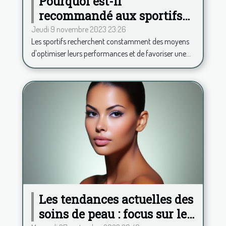
Pourquoi est-il
recommandé aux sportifs
de consommer de la
Jeudi 9 novembre 2023 23:26
Les sportifs recherchent constamment des moyens
phycocyanine ?
d'optimiser leurs performances et de favoriser une...
Les tendances actuelles des
soins de peau : focus sur le