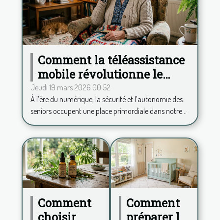
Comment la téléassistance
mobile révolutionne le
quotidien des seniors ?
Jeudi 19 mars 2026 00:52
À l’ère du numérique, la sécurité et l’autonomie des
seniors occupent une place primordiale dans notre...
Comment
Comment
choisir
préparer la