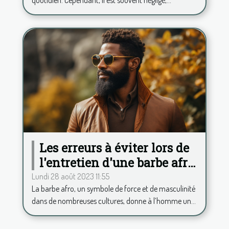
Les erreurs à éviter lors de
l'entretien d'une barbe afro
pour toujours rester chic
Lundi 28 août 2023 11:55
La barbe afro, un symbole de force et de masculinité
dans de nombreuses cultures, donne à l’homme un...