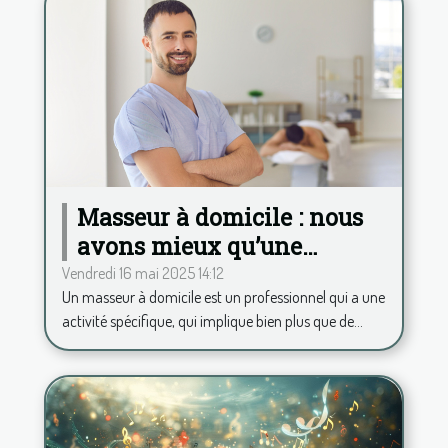
Masseur à domicile : nous
avons mieux qu’une
application pour calculer
Vendredi 16 mai 2025 14:12
Un masseur à domicile est un professionnel qui a une
vos frais kilométriques !
activité spécifique, qui implique bien plus que de...