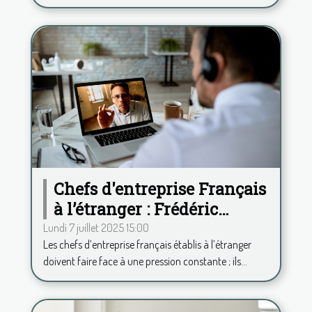
Chefs d'entreprise Français
à l’étranger : Frédéric
Duplessy propose une
Lundi 7 juillet 2025 15:00
Les chefs d’entreprise français établis à l’étranger
analyse psy à distance
doivent faire face à une pression constante ; ils...