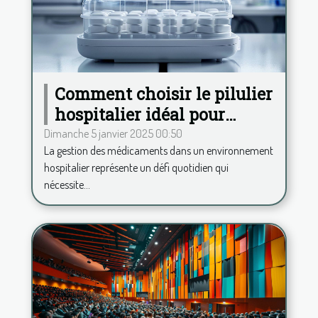
Comment choisir le pilulier
hospitalier idéal pour
améliorer la gestion des
Dimanche 5 janvier 2025 00:50
La gestion des médicaments dans un environnement
médicaments
hospitalier représente un défi quotidien qui
nécessite...