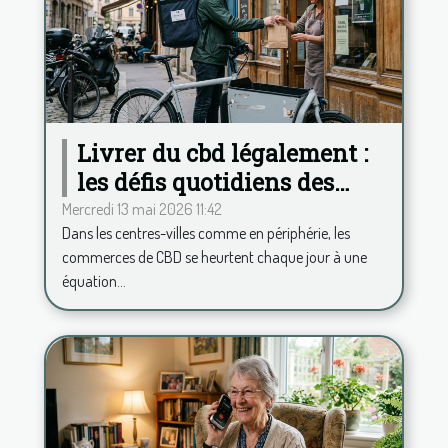
Livrer du cbd légalement :
les défis quotidiens des
commerces français
Mercredi 13 mai 2026 11:42
Dans les centres-villes comme en périphérie, les
commerces de CBD se heurtent chaque jour à une
équation...