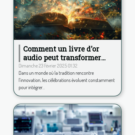
Comment un livre d'or
audio peut transformer
votre célébration
Dimanche 23 février 2025 01:32
Dans un monde où la tradition rencontre
l'innovation, les célébrations évoluent constamment
pour intégrer...