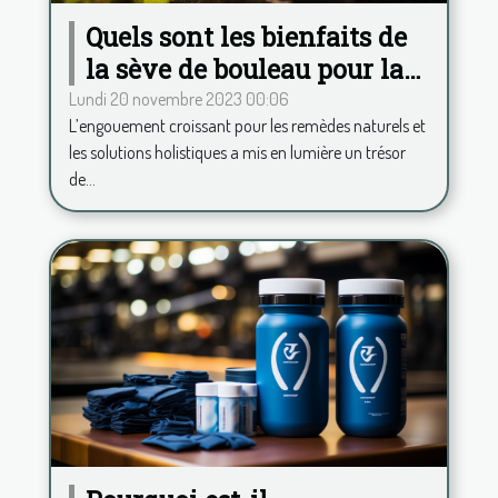
Quels sont les bienfaits de
la sève de bouleau pour la
santé ?
Lundi 20 novembre 2023 00:06
L’engouement croissant pour les remèdes naturels et
les solutions holistiques a mis en lumière un trésor
de...