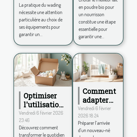
poudre
La pratique du wading
en poudre bio pour
pour choisir
bio pour
nécessite une attention
un nourrisson
ses
votre
particulière au choix de
constitue une étape
équipements
ses équipements pour
bébé?
essentielle pour
garantir un...
garantir une...
Comment
Optimiser
adapter
l'utilisation
votre
Vendredi 6 février
des couches
Vendredi 6 février 2026
2026 18:24
maison à
23:46
bio via un
Préparer l’arrivée
l'arrivée
Découvrez comment
abonnement
d’un nouveau-né
d'un
transformer le quotidien