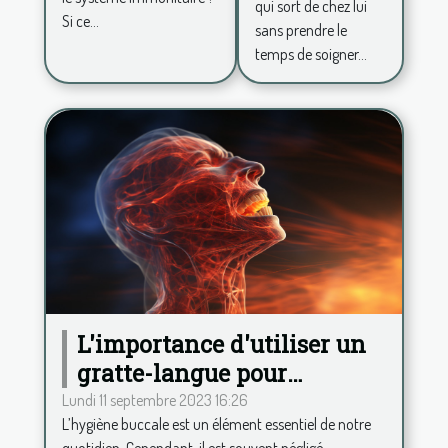
et avoir
qui sort de chez lui
Si ce...
sans prendre le
plus de
temps de soigner...
confiance
en soi ?
L'importance d'utiliser un
gratte-langue pour
maintenir une haleine
Lundi 11 septembre 2023 16:26
L’hygiène buccale est un élément essentiel de notre
fraîche
quotidien. Cependant, il est souvent négligé,...