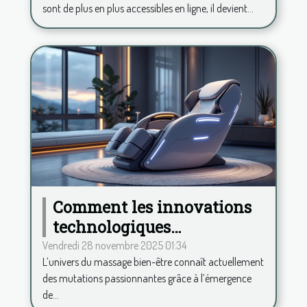
sont de plus en plus accessibles en ligne, il devient...
Comment les innovations
technologiques
transforment-elles le
Vendredi 28 novembre 2025 01:34
L’univers du massage bien-être connaît actuellement
secteur du massage bien-
des mutations passionnantes grâce à l’émergence
être ?
de...