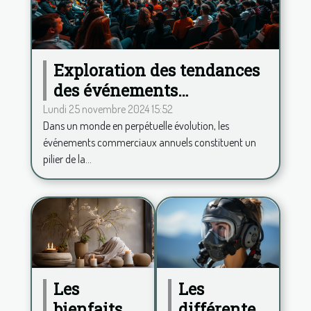
Exploration des tendances
des événements
commerciaux annuels et
Lundi 25 novembre 2024 15:52
Dans un monde en perpétuelle évolution, les
leur impact
événements commerciaux annuels constituent un
pilier de la...
Les
Les
différentes
bienfaits