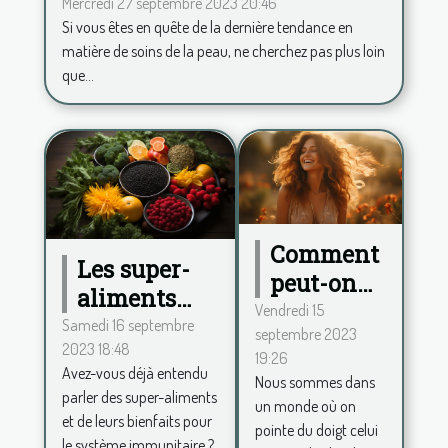
Hydrafacial
Mercredi 27 septembre 2023 20:46
Si vous êtes en quête de la dernière tendance en
matière de soins de la peau, ne cherchez pas plus loin
que...
Comment
Les super-
peut-on
aliments
procéder
Vendredi 15
pour
Samedi 16 septembre
septembre 2023
pour se
2023 18:48
renforcer le
19:26
sentir
Avez-vous déjà entendu
système
Nous sommes dans
belle au
parler des super-aliments
un monde où on
immunitaire
et de leurs bienfaits pour
quotidien
pointe du doigt celui
le système immunitaire ?