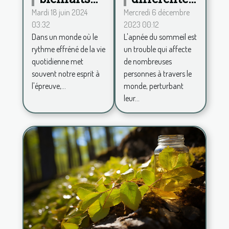
formes
de la
Mercredi 6 décembre
Mardi 18 juin 2024
2023 00:12
03:32
d'apnée du
décoration
L'apnée du sommeil est
Dans un monde où le
sommeil
zen pour
un trouble qui affecte
rythme effréné de la vie
un espace
de nombreuses
quotidienne met
de vie
personnes à travers le
souvent notre esprit à
apaisant
monde, perturbant
l'épreuve,...
leur...